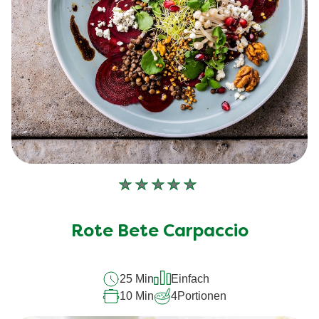
Keine
Bewertungen
für
Rote Bete Carpaccio
dieses
recipe
25 Min
Einfach
abgegeben
10 Min
4
Portionen