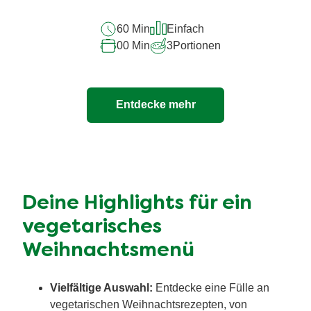
Kartoffel-
60 Min
Einfach
Rosenkohl-
00 Min
3
Portionen
Auflauf
mit
Mandelblättchen
Entdecke mehr
beträgt
5.0
von
5
aus
1
Deine Highlights für ein
Bewertungen.
vegetarisches
Weihnachtsmenü
Vielfältige Auswahl:
Entdecke eine Fülle an
vegetarischen Weihnachtsrezepten, von