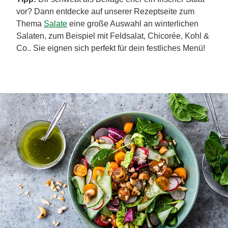
Perfekte Beilagen und
Dips für dein vegetarisches
Weihnachtsmenü
Gestalte dein vegetarisches Weihnachtsessen richtig
abwechslungsreich, indem du eine Vielfalt an
Beilagen und Dips servierst!
Klassischer Rotkohl
ist
die perfekte Begleitung zu vielen weihnachtlichen
Hauptspeisen. Diese winterliche Kohl-Beilage
schmeckt mit nur wenigen Zutaten köstlich und passt
hervorragend zu
Kartoffeln
, wie zum Beispiel unseren