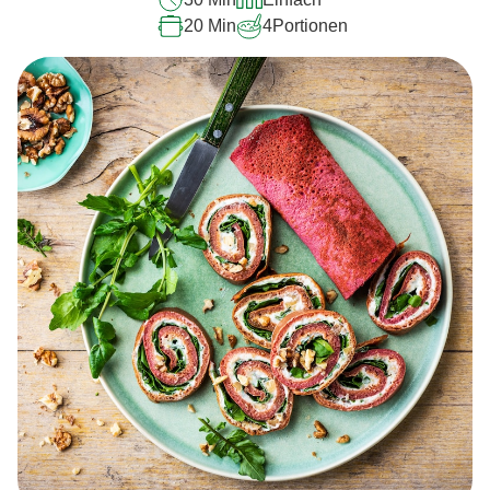
abgegeben
20 Min
4
Portionen