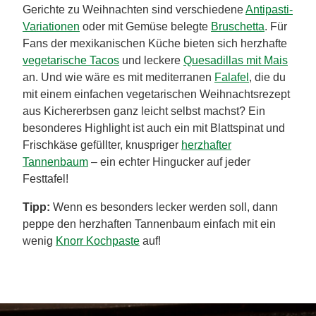
Vorspeise:
Feldsalat mit Kürbis und Trauben
Hauptgang:
Vegetarisches Geschnetzeltes mit
Knödeln und Rotkohl
Dessert: Saftige Bratäpfel
Vegetarisches Weihnachtsmenü 2:
Vorspeise:
Cremige Maronensuppe
Hauptgang:
Cremiges Pilzrisotto
Dessert: Tiramisu mit Spekulatius
Tipp:
Du möchtest dich vor dem Festessen über
vegetarische Ernährung informieren? Unser
Kochratgeber
bietet dir einen klaren Überblick und
hilfreiche Infos!