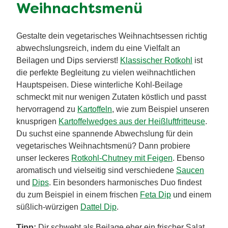
Tannenbaum
– ein echter Hingucker auf jeder
Festtafel!
Tipp:
Wenn es besonders lecker werden soll, dann
peppe den herzhaften Tannenbaum einfach mit ein
wenig
Knorr Kochpaste
auf!