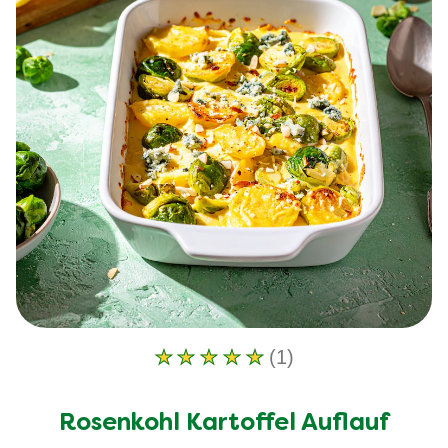
Bewertungen.
(1)
Die
durchschnittliche
Bewertung
Rosenkohl Kartoffel Auflauf
dieses