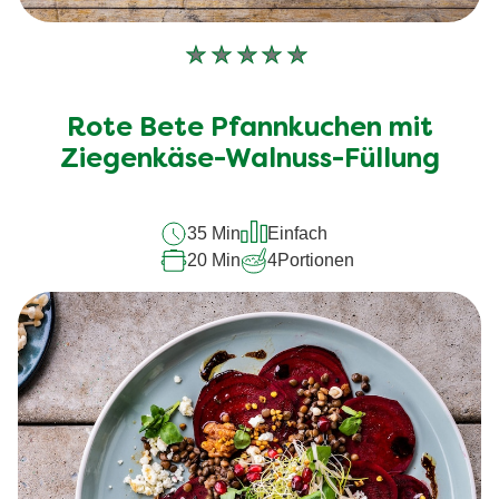
Keine
Bewertungen
für
Rote Bete Pfannkuchen mit
dieses
Ziegenkäse-Walnuss-Füllung
recipe
abgegeben
35 Min
Einfach
20 Min
4
Portionen