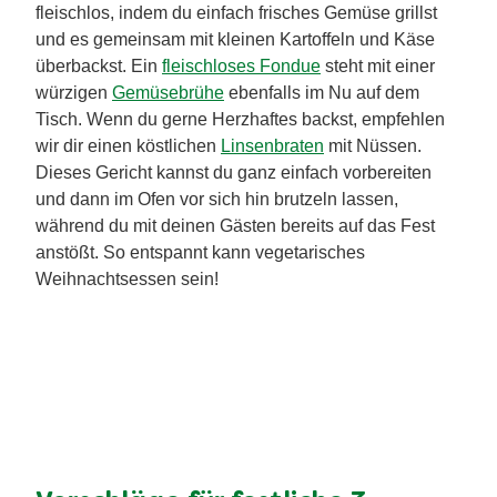
für dein vegetarisches
Weihnachtsmenü
Ein Weihnachtsessen ohne Fleisch? Absolut! Gestalte
deine vegetarischen Hauptgerichte zu Weihnachten
ganz nach deinem persönlichen Geschmack und den
Vorlieben deiner Liebsten. Mit unseren vegetarischen
Weihnachtsrezepten bringst du unvergleichliche
Genüsse auf den Tisch! Wer es etwas deftiger mag,
wird unsere
vegetarischen Rouladen mit Bulgur
, den
herzhaften
Hackbraten auf Sojabasis
oder das
cremige
Geschnetzelte auf Sojabasis mit Spätzle
lieben. Auch
Raclette
funktioniert wunderbar
fleischlos, indem du einfach frisches Gemüse grillst
und es gemeinsam mit kleinen Kartoffeln und Käse
überbackst. Ein
fleischloses Fondue
steht mit einer
würzigen
Gemüsebrühe
ebenfalls im Nu auf dem
Tisch. Wenn du gerne Herzhaftes backst, empfehlen