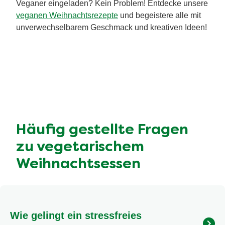
Tipp:
Weitere unwiderstehliche Nachspeisen findest
du auf unserer Rezeptseite für weihnachtliche
Dessert-Ideen
. Lasse dich inspirieren!
Last-Minute-Menüs &
einfache Rezepte für dein
Weihnachtsessen
Wenn es an Heiligabend oder den Feiertagen schnell
gehen und trotzdem festlich und vegetarisch sein soll,
sind
Pasta
oder
Gnocchi
mit cremigen oder roten
Saucen immer eine hervorragende Idee für ein
vegetarisches Weihnachtsessen. Oder wie wäre es
mit einem neuen Geschmackserlebnis? Probiere