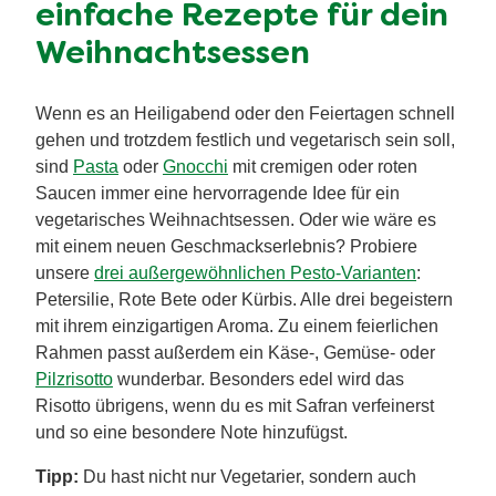
Weihnachten
Der krönende Abschluss eines jeden
Weihnachtsmenüs sind natürlich die sorgfältig
ausgewählten vegetarischen Weihnachtsdesserts.
Eine einfache und traditionelle Variante ist ein
leckerer Bratapfel mit Mandeln, Marzipan und
Vanilleeis. Ein cremiges Tiramisu mit Spekulatius,
zarte Panna Cotta oder eine leichte vegane Mousse
vollenden ein vegetarisches Weihnachtsessen
perfekt, besonders wenn du Winterklassiker wie
Lebkuchen, Spekulatius oder Stollenstücke bei der
Zubereitung integrierst. Wenn es nach dem vielen
Essen lieber ein etwas kleineres Dessert sein soll,
sind die Klassiker wie Butterplätzchen oder
Vanillekipferl immer eine gute Wahl und zaubern
festliche Stimmung.