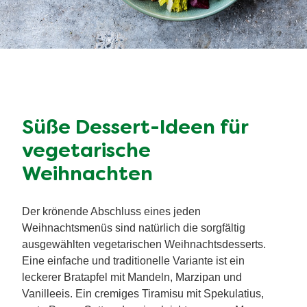
knusprigen
Kartoffelwedges aus der Heißluftfritteuse
.
Du suchst eine spannende Abwechslung für dein
vegetarisches Weihnachtsmenü? Dann probiere
unser leckeres
Rotkohl-Chutney mit Feigen
. Ebenso
aromatisch und vielseitig sind verschiedene
Saucen
und
Dips
. Ein besonders harmonisches Duo findest
du zum Beispiel in einem frischen
Feta Dip
und einem
süßlich-würzigen
Dattel Dip
.
Tipp:
Dir schwebt als Beilage eher ein frischer Salat
vor? Dann entdecke auf unserer Rezeptseite zum
Thema
Salate
eine große Auswahl an winterlichen
Salaten, zum Beispiel mit Feldsalat, Chicorée, Kohl &
Co.. Sie eignen sich perfekt für dein festliches Menü!