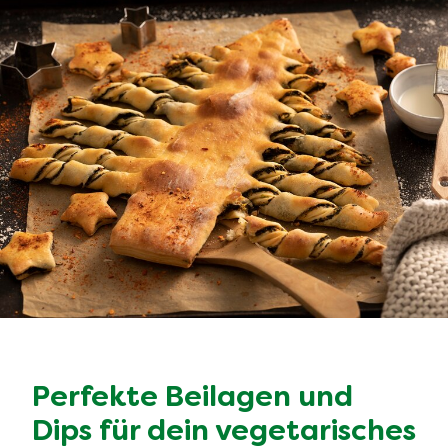
Veggie-Inspiration:
Weihnachtsessen aus aller
Welt
Für festliche vegetarische Hauptgerichte kannst du
dich wunderbar von Rezepten aus aller Welt
inspirieren lassen. Besonders lecker als vegetarische
Gerichte zu Weihnachten sind verschiedene
Antipasti-
Variationen
oder mit Gemüse belegte
Bruschetta
. Für
Fans der mexikanischen Küche bieten sich herzhafte
vegetarische Tacos
und leckere
Quesadillas mit Mais
an. Und wie wäre es mit mediterranen
Falafel
, die du
mit einem einfachen vegetarischen Weihnachtsrezept
aus Kichererbsen ganz leicht selbst machst? Ein
besonderes Highlight ist auch ein mit Blattspinat und
Frischkäse gefüllter, knuspriger
herzhafter