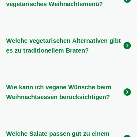
unsere
drei außergewöhnlichen Pesto-Varianten
:
Petersilie, Rote Bete oder Kürbis. Alle drei begeistern
mit ihrem einzigartigen Aroma. Zu einem feierlichen
Rahmen passt außerdem ein Käse-, Gemüse- oder
Pilzrisotto
wunderbar. Besonders edel wird das
Risotto übrigens, wenn du es mit Safran verfeinerst
und so eine besondere Note hinzufügst.
Tipp:
Du hast nicht nur Vegetarier, sondern auch
Veganer eingeladen? Kein Problem! Entdecke unsere
veganen Weihnachtsrezepte
und begeistere alle mit
unverwechselbarem Geschmack und kreativen Ideen!