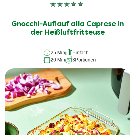
Keine
Bewertungen
für
Gnocchi-Auflauf alla Caprese in
dieses
recipe
der Heißluftfritteuse
abgegeben
25 Min
Einfach
20 Min
3
Portionen