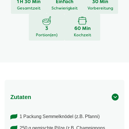
1 H 30 Min
Einfach
30 Min
abgegeben
Gesamtzeit
Schwierigkeit
Vorbereitung
3
60 Min
Portion(en)
Kochzeit
Zutaten
1 Packung Semmelknödel (z.B. Pfanni)
250 g gemischte Pilze (z.B. Champignons,