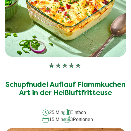
Keine
Bewertungen
für
Schupfnudel Auflauf Flammkuchen
dieses
recipe
Art in der Heißluftfritteuse
abgegeben
25 Min
Einfach
15 Min
3
Portionen