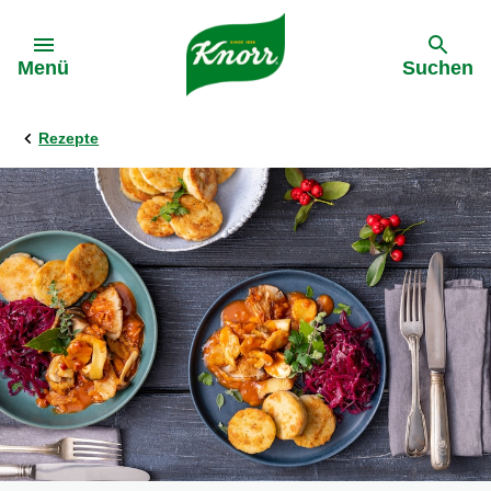
Gehe zu:
Menü
Suchen
Rezepte