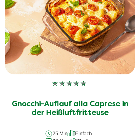
Keine
Bewertungen
für
Gnocchi-Auflauf alla Caprese in
dieses
der Heißluftfritteuse
recipe
abgegeben
25 Min
Einfach