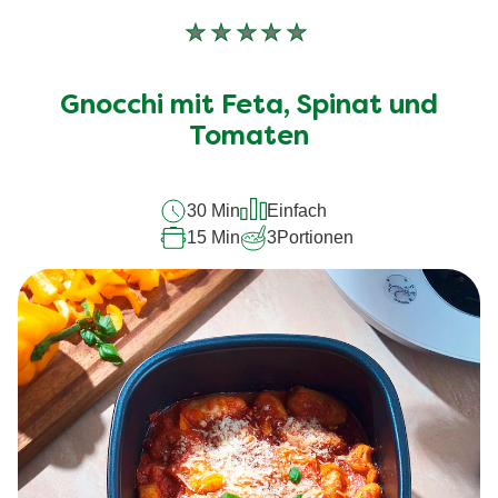
Keine
Bewertungen
für
Gnocchi mit Feta, Spinat und
dieses
Tomaten
recipe
abgegeben
30 Min
Einfach
15 Min
3
Portionen