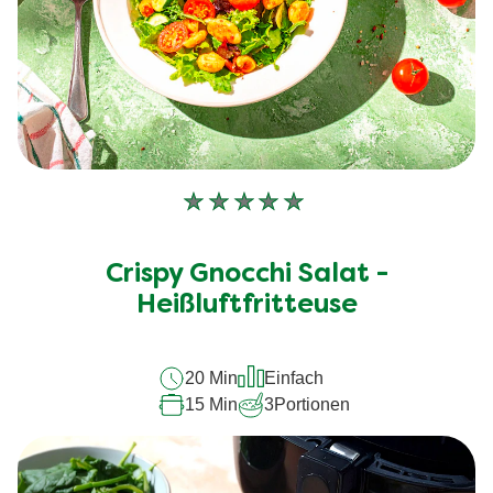
Keine
Bewertungen
für
Crispy Gnocchi Salat -
dieses
Heißluftfritteuse
recipe
abgegeben
20 Min
Einfach
15 Min
3
Portionen