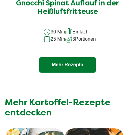
für
Gnocchi Spinat Auflauf in der
dieses
Heißluftfritteuse
recipe
abgegeben
30 Min
Einfach
25 Min
3
Portionen
Mehr Rezepte
Mehr Kartoffel-Rezepte
entdecken