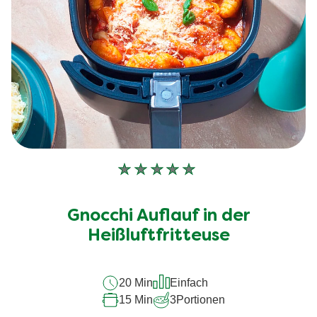
Keine
Bewertungen
für
Gnocchi Auflauf in der
dieses
Heißluftfritteuse
recipe
abgegeben
20 Min
Einfach
15 Min
3
Portionen