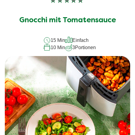
Keine
Bewertungen
für
Gnocchi mit Tomatensauce
dieses
recipe
15 Min
Einfach
abgegeben
10 Min
3
Portionen