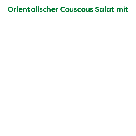
Orientalischer Couscous Salat mit
Kürbisspalten
30 Min
Einfach
15 Min
2
Portionen
Rechtliches
Datenschutzhinweis