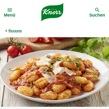
Gehe zu:
Menü
Suchen
Rezepte