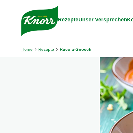
Gehe zu:
Inhalt
Footer
Suc
Rezepte
Unser Versprechen
Ko
Home
Rezepte
Rucola-Gnocchi