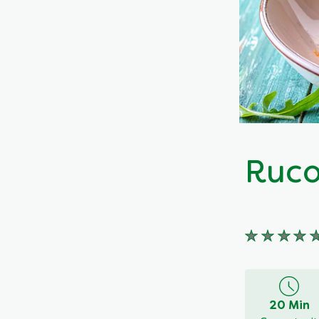
Ruco
Keine
Bewertung
für
dieses
20 Min
recipe