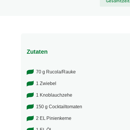
Gesamtzeit
abgegeben
Zutaten
70 g Rucola/Rauke
1 Zwiebel
1 Knoblauchzehe
150 g Cocktailtomaten
2 EL Pinienkerne
1 EL Öl