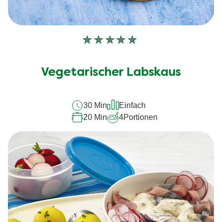
Keine
Bewertungen
für
Vegetarischer Labskaus
dieses
recipe
30 Min
Einfach
abgegeben
20 Min
4
Portionen