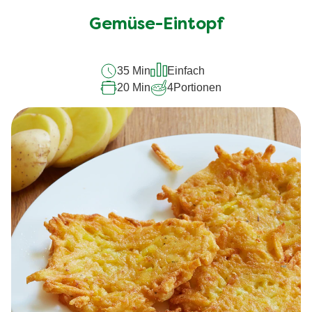
Bewertungen
für
Gemüse-Eintopf
dieses
recipe
35 Min
Einfach
abgegeben
20 Min
4
Portionen