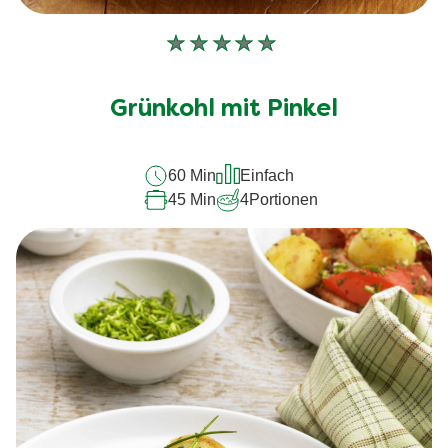
Keine
Bewertungen
für
Grünkohl mit Pinkel
dieses
recipe
60 Min
Einfach
abgegeben
45 Min
4
Portionen