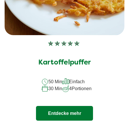
Keine
Bewertungen
für
Kartoffelpuffer
dieses
recipe
50 Min
Einfach
abgegeben
30 Min
4
Portionen
Entdecke mehr