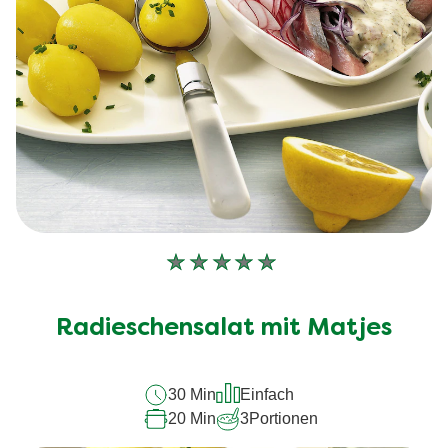
Keine
Bewertungen
für
Radieschensalat mit Matjes
dieses
recipe
30 Min
Einfach
abgegeben
20 Min
3
Portionen