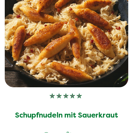
Keine
Bewertungen
für
Schupfnudeln mit Sauerkraut
dieses
recipe