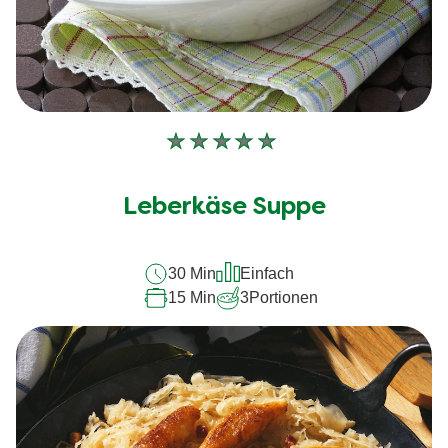
Keine
Bewertungen
für
Leberkäse Suppe
dieses
recipe
30 Min
Einfach
abgegeben
15 Min
3
Portionen