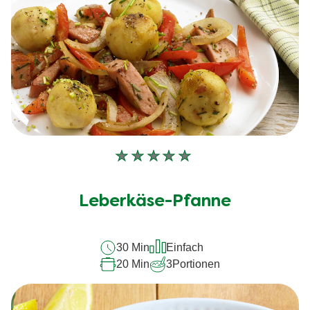
Keine
Bewertungen
für
Leberkäse-Pfanne
dieses
recipe
30 Min
Einfach
abgegeben
20 Min
3
Portionen