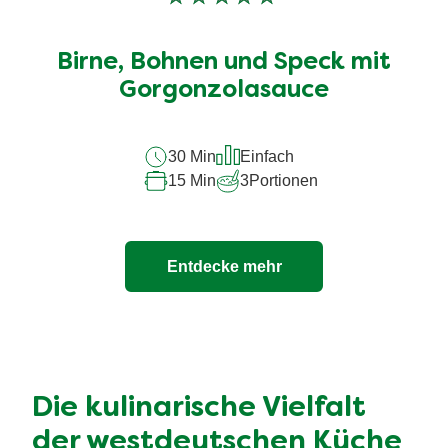
Keine
Bewertungen
für
Birne, Bohnen und Speck mit
dieses
Gorgonzolasauce
recipe
abgegeben
30 Min
Einfach
15 Min
3
Portionen
Entdecke mehr
Die kulinarische Vielfalt
der westdeutschen Küche