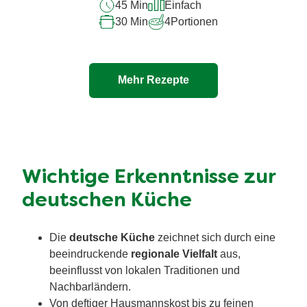
45 Min
Einfach
abgegeben
30 Min
4
Portionen
Mehr Rezepte
Wichtige Erkenntnisse zur
deutschen Küche
Die
deutsche Küche
zeichnet sich durch eine
beeindruckende
regionale Vielfalt
aus,
beeinflusst von lokalen Traditionen und
Nachbarländern.
Von deftiger Hausmannskost bis zu feinen