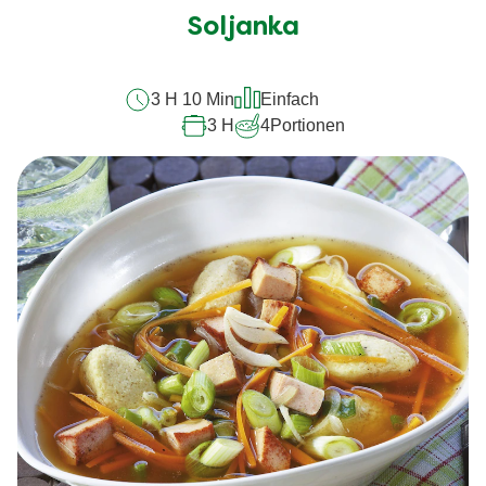
für
Soljanka
dieses
recipe
3 H 10 Min
Einfach
abgegeben
3 H
4
Portionen