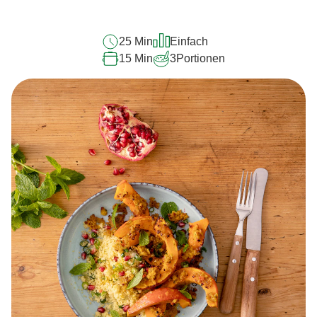
abgegeben
25 Min
Einfach
15 Min
3
Portionen