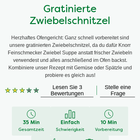
Gratinierte
Zwiebelschnitzel
Herzhaftes Ofengericht: Ganz schnell vorbereitet sind
unsere gratinierten Zwiebelschnitzel, da du dafür Knorr
Feinschmecker Zwiebel Suppe anstatt frischer Zwiebeln
verwendest und alles anschließend im Ofen backst.
Kombiniere unser Rezept mit Gemüse oder Spätzle und
probiere es gleich aus!
Lesen Sie 3
Stelle eine
Die
Bewertungen
Frage
durchschnittliche
Bewertung
dieses
Gratinierte
35 Min
Einfach
10 Min
Zwiebelschnitzel
beträgt
Gesamtzeit
Schwierigkeit
Vorbereitung
3.0