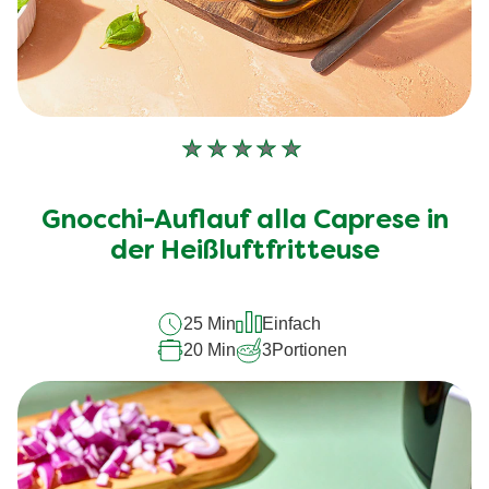
Keine
Bewertungen
für
Gnocchi-Auflauf alla Caprese in
dieses
recipe
der Heißluftfritteuse
abgegeben
25 Min
Einfach
20 Min
3
Portionen