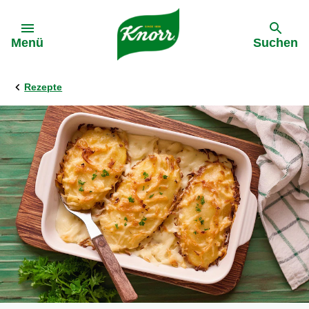
Gehe zu:
Menü
Suchen
Rezepte