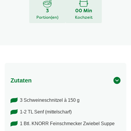
von
5
3
00 Min
aus
Portion(en)
Kochzeit
3
Bewertungen.
Zutaten
3 Schweineschnitzel à 150 g
1-2 TL Senf (mittelscharf)
1 Btl. KNORR Feinschmecker Zwiebel Suppe