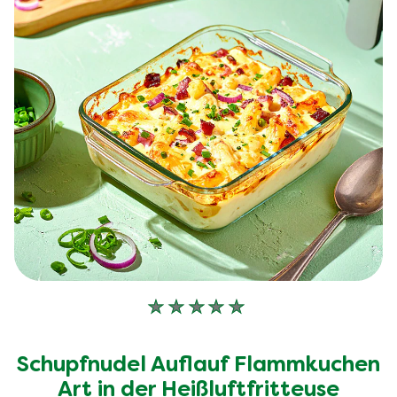
Keine
Bewertungen
für
Schupfnudel Auflauf Flammkuchen
dieses
recipe
Art in der Heißluftfritteuse