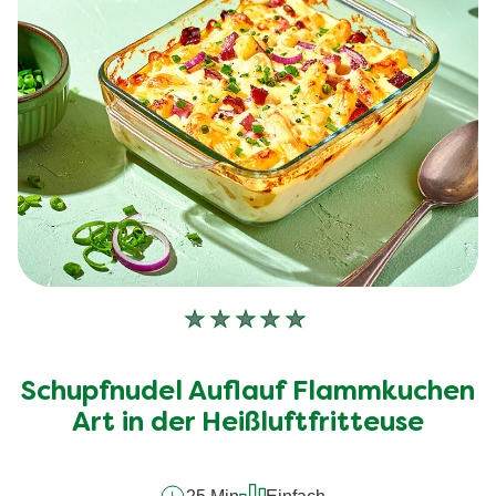
Keine
Bewertungen
für
Schupfnudel Auflauf Flammkuchen
dieses
recipe
Art in der Heißluftfritteuse
abgegeben