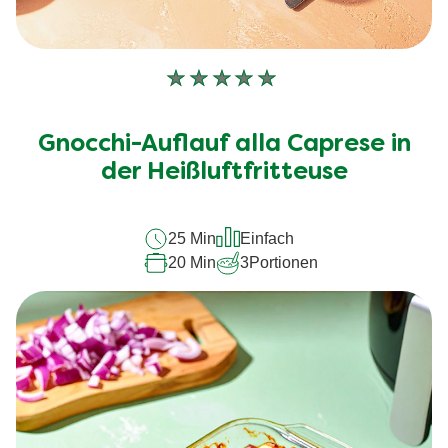
Keine
Bewertungen
für
Gnocchi-Auflauf alla Caprese in
dieses
recipe
der Heißluftfritteuse
abgegeben
25 Min
Einfach
20 Min
3
Portionen