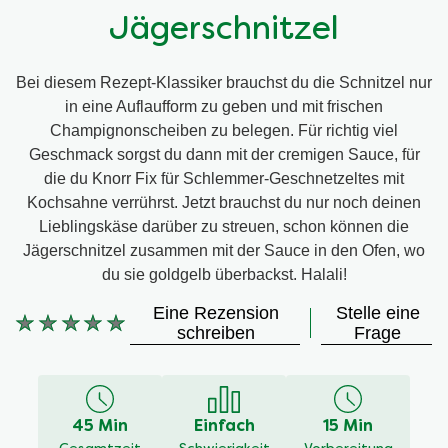
Jägerschnitzel
Bei diesem Rezept-Klassiker brauchst du die Schnitzel nur
in eine Auflaufform zu geben und mit frischen
Champignonscheiben zu belegen. Für richtig viel
Geschmack sorgst du dann mit der cremigen Sauce, für
die du Knorr Fix für Schlemmer-Geschnetzeltes mit
Kochsahne verrührst. Jetzt brauchst du nur noch deinen
Lieblingskäse darüber zu streuen, schon können die
Jägerschnitzel zusammen mit der Sauce in den Ofen, wo
du sie goldgelb überbackst. Halali!
Eine Rezension
Stelle eine
Keine
schreiben
Frage
Bewertungen
für
dieses
recipe
45 Min
Einfach
15 Min
abgegeben