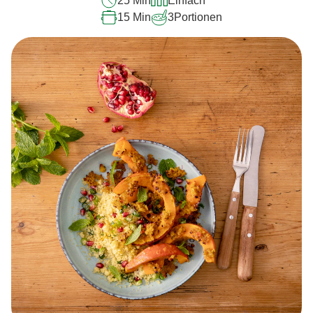
25 Min
Einfach
15 Min
3
Portionen