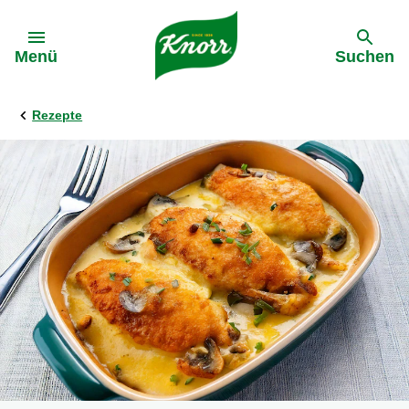
Gehe zu:
Menü
Suchen
Rezepte