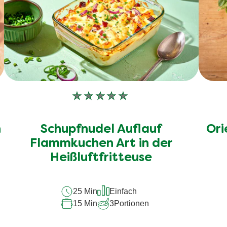
Keine
Bewertungen
für
n
Schupfnudel Auflauf
Ori
dieses
recipe
Flammkuchen Art in der
abgegeben
Heißluftfritteuse
25 Min
Einfach
15 Min
3
Portionen