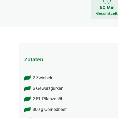
recipe
60 Min
abgegeben
Gesamtzeit
Zutaten
2 Zwiebeln
6 Gewürzgurken
2 EL Pflanzenöl
800 g Cornedbeef