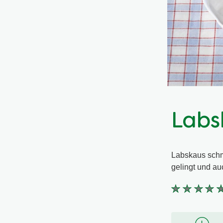
Labs
Labskaus schme
gelingt und au
Keine
Bewertungen
für
dieses