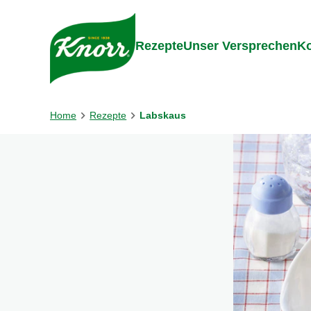
Gehe zu:
Inhalt
Footer
Suc
Rezepte
Unser Versprechen
Ko
Home
Rezepte
Labskaus