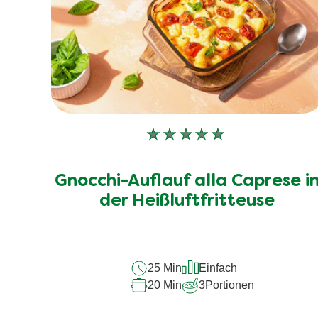
Keine
Bewertungen
für
Gnocchi-Auflauf alla Caprese i
dieses
recipe
der Heißluftfritteuse
abgegeben
25 Min
Einfach
20 Min
3
Portionen