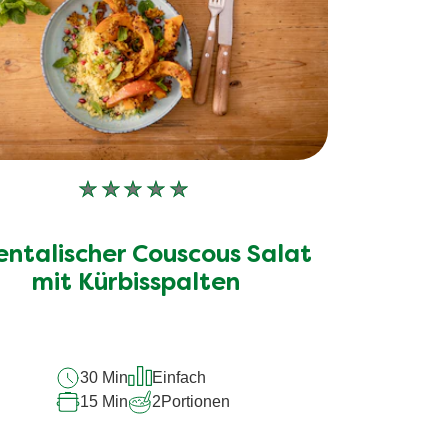
Keine
Bewertungen
für
entalischer Couscous Salat
dieses
recipe
mit Kürbisspalten
abgegeben
30 Min
Einfach
15 Min
2
Portionen