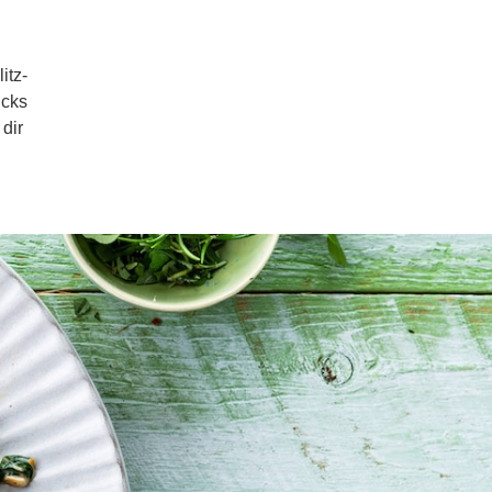
itz-
icks
dir