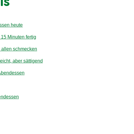
is
ssen heute
15 Minuten fertig
e allen schmecken
cht, aber sättigend
s Abendessen
bendessen