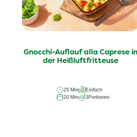
Gnocchi-Auflauf alla Caprese i
der Heißluftfritteuse
25 Min
Einfach
20 Min
3
Portionen