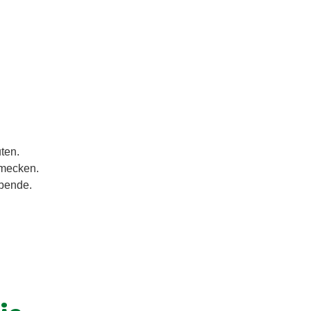
ten.
hmecken.
bende.