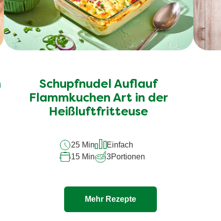
n
Schupfnudel Auflauf
Flammkuchen Art in der
Heißluftfritteuse
25 Min
Einfach
15 Min
3
Portionen
Mehr Rezepte