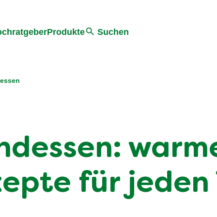
he
chratgeber
Produkte
Suchen
dessen
ndessen: warm
epte für jeden