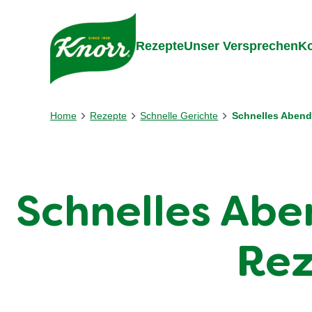
Gehe zu:
Inhalt
Footer
Suc
Rezepte
Unser Versprechen
Ko
Home
Rezepte
Schnelle Gerichte
Schnelles Aben
Schnelles Abe
Rez