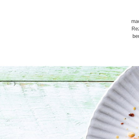
mac
Rez
be