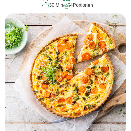
abgegeben
30 Min
4
Portionen