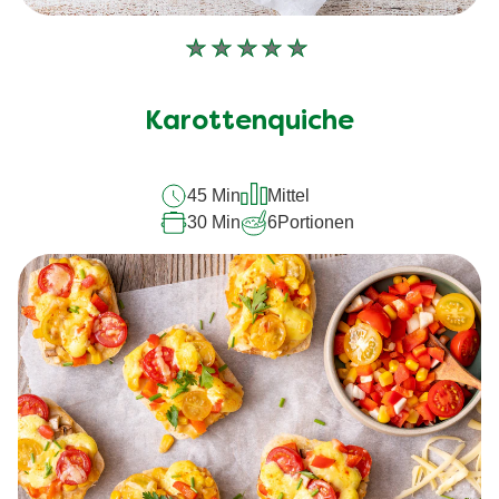
Keine
Bewertungen
für
Karottenquiche
dieses
recipe
45 Min
Mittel
abgegeben
30 Min
6
Portionen