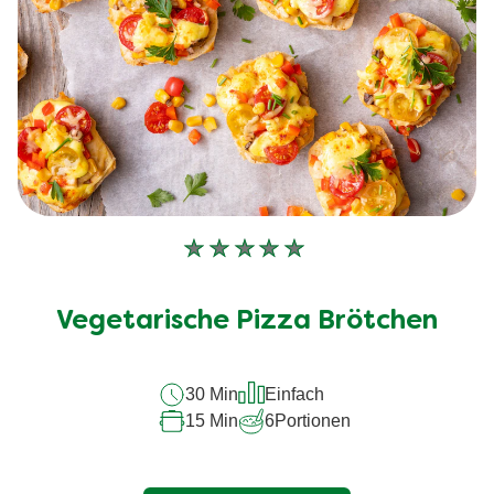
Keine
Bewertungen
für
Vegetarische Pizza Brötchen
dieses
recipe
30 Min
Einfach
abgegeben
15 Min
6
Portionen