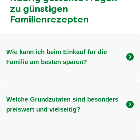
Du siehst,
günstige Familienrezepte
sind alles
andere als langweilig! Mit ein paar cleveren Tricks
beim Einkauf, der Nutzung saisonaler Produkte und
einer guten Planung bereitest du im Handumdrehen
köstliche Mahlzeiten zu, die der ganzen Familie
schmecken und dabei noch den Geldbeutel schonen.
Lass dich inspirieren, probiere Neues aus und
genieße die gemeinsame Zeit am Esstisch. Kochen
soll Spaß machen und einfach sein und genau das
gelingt dir mit unseren Ideen!
Häufig gestellte Fragen
zu günstigen
Familienrezepten