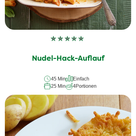
Keine
Bewertungen
für
Nudel-Hack-Auflauf
dieses
recipe
45 Min
Einfach
abgegeben
25 Min
4
Portionen