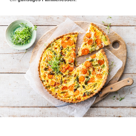
entspannt im Ofen garen, während du dich anderen
Dingen widmest. Wie wäre es zum Beispiel mit einer
köstlichen
Karottenquiche
? Oder wenn du Kartoffeln
liebst, probiere doch unseren leckeren
Kartoffel-
Lauch-Auflauf mit Wiener Würstchen
. Für ein
bisschen Urlaubsfeeling sorgt eine
vegetarische
Moussaka
.
Unser Tipp:
Blitzschnell und super lecker sind
Nudeln mit selbstgemachtem Pesto! Mit wenigen
Handgriffen püriert, hält es sich im Kühlschrank etwa
eine Woche und ist immer eine schnelle Lösung für
ein
günstiges Familienessen
.