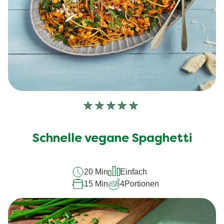
Keine
Bewertungen
für
Schnelle vegane Spaghetti
dieses
recipe
20 Min
Einfach
abgegeben
15 Min
4
Portionen