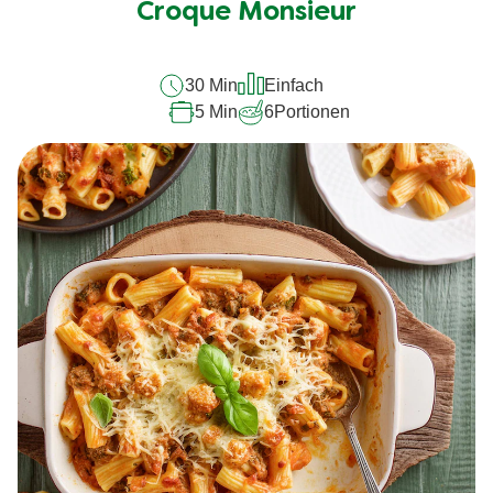
für
Croque Monsieur
dieses
recipe
30 Min
Einfach
abgegeben
5 Min
6
Portionen