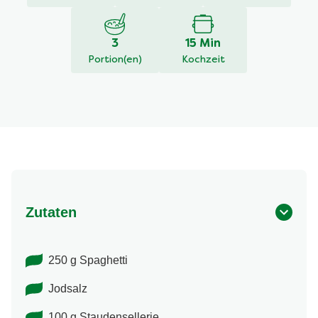
Bolognese
beträgt
1.0
3
15 Min
von
Portion(en)
Kochzeit
5
aus
1
Bewertungen.
Zutaten
250 g Spaghetti
Jodsalz
100 g Staudensellerie