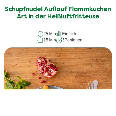
Bewertungen
für
Schupfnudel Auflauf Flammkuchen
dieses
Art in der Heißluftfritteuse
recipe
abgegeben
25 Min
Einfach
15 Min
3
Portionen