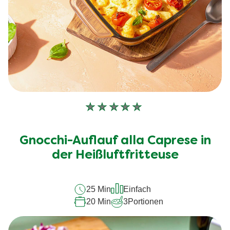
Keine
Bewertungen
für
Gnocchi-Auflauf alla Caprese in
dieses
der Heißluftfritteuse
recipe
abgegeben
25 Min
Einfach
20 Min
3
Portionen