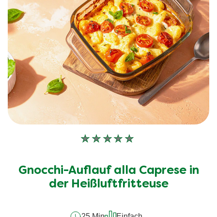
Keine
Bewertungen
für
Gnocchi-Auflauf alla Caprese in
dieses
recipe
der Heißluftfritteuse
abgegeben
25 Min
Einfach