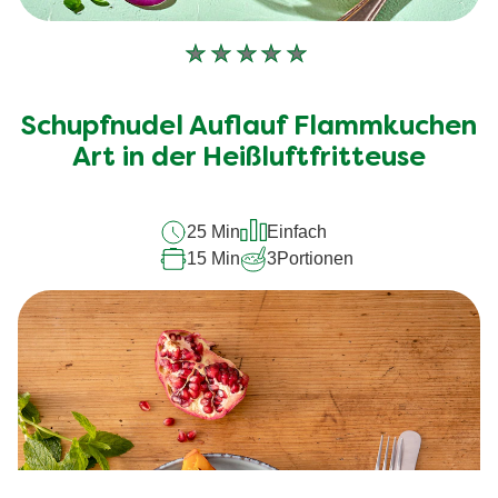
Keine
Bewertungen
für
Schupfnudel Auflauf Flammkuchen
dieses
recipe
Art in der Heißluftfritteuse
abgegeben
25 Min
Einfach
15 Min
3
Portionen