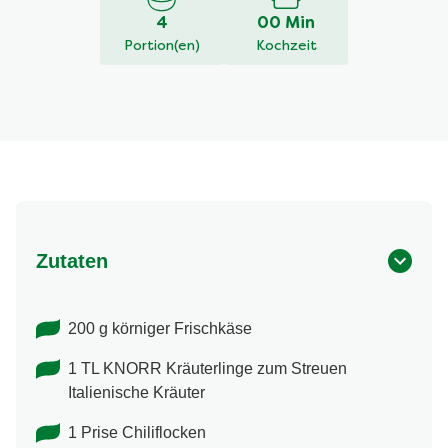
5
4
00 Min
aus
Portion(en)
Kochzeit
1
Bewertungen.
Zutaten
200 g körniger Frischkäse
1 TL KNORR Kräuterlinge zum Streuen
Italienische Kräuter
1 Prise Chiliflocken