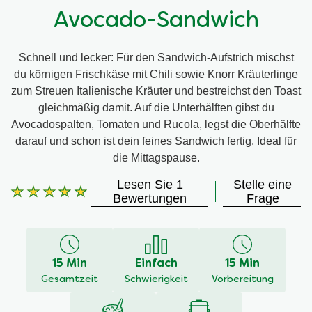
Avocado-Sandwich
Schnell und lecker: Für den Sandwich-Aufstrich mischst
du körnigen Frischkäse mit Chili sowie Knorr Kräuterlinge
zum Streuen Italienische Kräuter und bestreichst den Toast
gleichmäßig damit. Auf die Unterhälften gibst du
Avocadospalten, Tomaten und Rucola, legst die Oberhälfte
darauf und schon ist dein feines Sandwich fertig. Ideal für
die Mittagspause.
Lesen Sie 1
Stelle eine
Die
Bewertungen
Frage
durchschnittliche
Bewertung
dieses
Avocado-
15 Min
Einfach
15 Min
Sandwich
beträgt
Gesamtzeit
Schwierigkeit
Vorbereitung
5.0
von