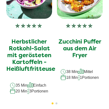
Keine
Keine
Bewertungen
Bewertungen
für
für
Herbstlicher
Zucchini Puffer
dieses
dieses
recipe
recipe
Rotkohl-Salat
aus dem Air
abgegeben
abgegeben
mit gerösteten
Fryer
Kartoffeln -
Heißluftfritteuse
38 Min
Mittel
18 Min
1
Portionen
35 Min
Einfach
20 Min
3
Portionen