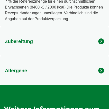
* % der Referenzmenge für einen durchschnittlichen
Erwachsenen (8400 kJ / 2000 kcal) Die Produkte können
Rezepturänderungen unterliegen. Verbindlich sind die
Angaben auf der Produktverpackung.
Zubereitung
Und so geht´s: Das Gericht wird wie gewohnt zubereitet,
jedoch ohne Zugabe von Salz und Gewürzen.
Kräuterlinge® nach Belieben einfach in das Gericht
Allergene
streuen. Ideal für Gemüse, Salate und Eintöpfe.
Kann Gluten, Ei, Soja, Milch, Sellerie und Senf enthalten.