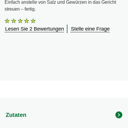
Einfach anstelle von Salz und Gewürzen in das Gericht
streuen – fertig.
Die
durchschnittliche
Lesen Sie 2 Bewertungen
Stelle eine Frage
Bewertung
dieses
Knorr
Kräuterlinge
zum
Streuen
Italienische
Kräuter
60
g
beträgt
5.0
von
5
aus
Zutaten
2
Bewertungen.