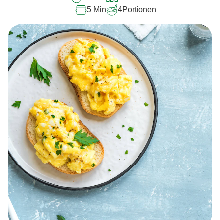
abgegeben
5 Min
4
Portionen