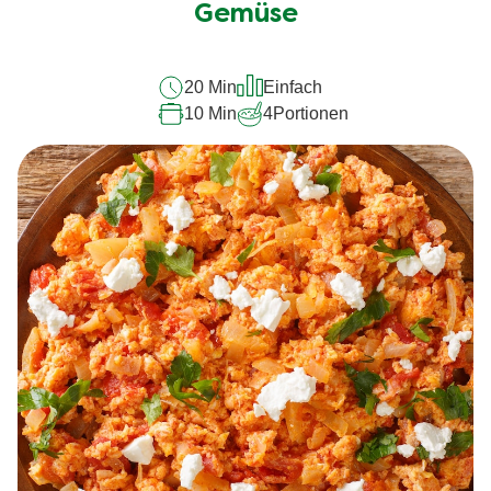
dieses
Gemüse
recipe
abgegeben
20 Min
Einfach
10 Min
4
Portionen