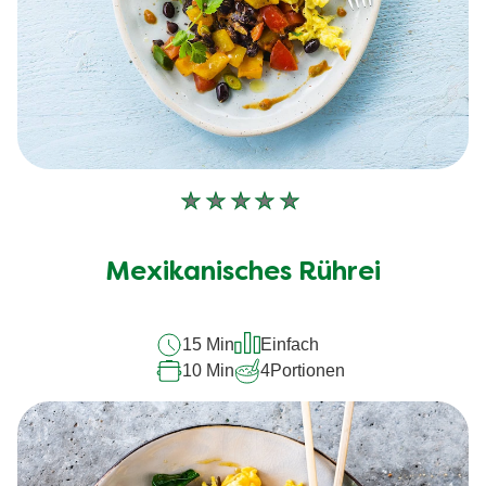
Keine
Bewertungen
für
Mexikanisches Rührei
dieses
recipe
15 Min
Einfach
abgegeben
10 Min
4
Portionen