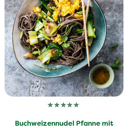
Keine
Bewertungen
für
Buchweizennudel Pfanne mit