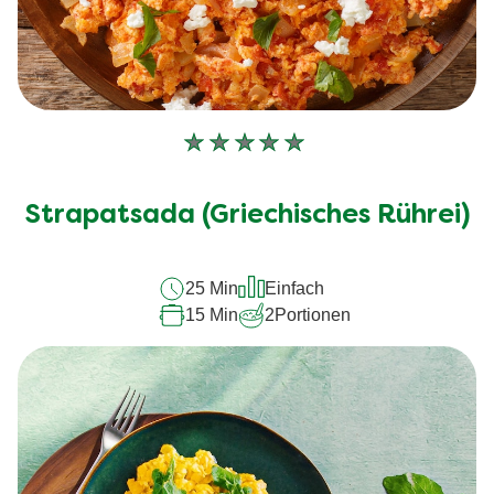
Keine
Bewertungen
für
Strapatsada (Griechisches Rührei)
dieses
recipe
25 Min
Einfach
abgegeben
15 Min
2
Portionen