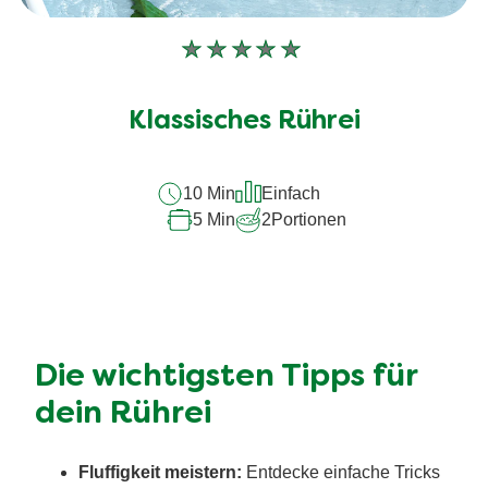
Keine
Bewertungen
für
Klassisches Rührei
dieses
recipe
10 Min
Einfach
abgegeben
5 Min
2
Portionen
Die wichtigsten Tipps für
dein Rührei
Fluffigkeit meistern:
Entdecke einfache Tricks