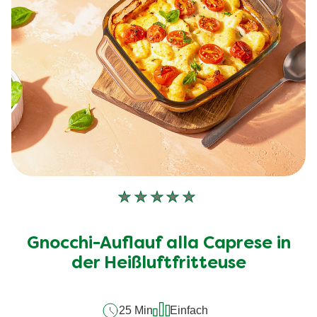
Keine
Bewertungen
für
Gnocchi-Auflauf alla Caprese in
dieses
recipe
der Heißluftfritteuse
abgegeben
25 Min
Einfach