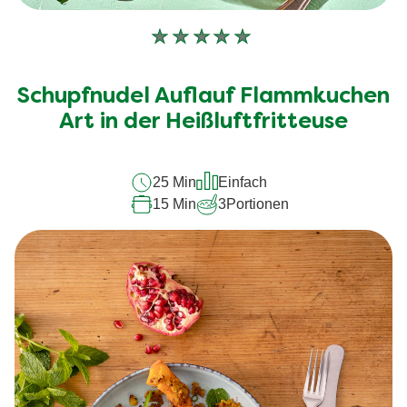
Keine
Bewertungen
für
Schupfnudel Auflauf Flammkuchen
dieses
recipe
Art in der Heißluftfritteuse
abgegeben
25 Min
Einfach
15 Min
3
Portionen