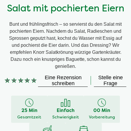
Salat mit pochierten Eiern
Bunt und frühlingsfrisch – so servierst du den Salat mit
pochierten Eiern. Nachdem du Salat, Radieschen und
Sprossen geputzt hast, kochst du Wasser mit Essig auf
und pochierst die Eier darin. Und das Dressing? Wir
empfehlen Knorr Salatkrönung würzige Gartenkräuter.
Dazu noch ein knuspriges Baguette, schon kannst du
genießen.
Eine Rezension
Stelle eine
Keine
schreiben
Frage
Bewertungen
für
dieses
recipe
25 Min
Einfach
00 Min
abgegeben
Gesamtzeit
Schwierigkeit
Vorbereitung