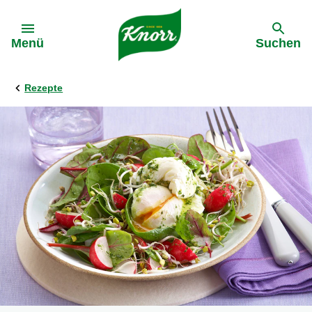
Gehe zu:
Menü
Suchen
Rezepte