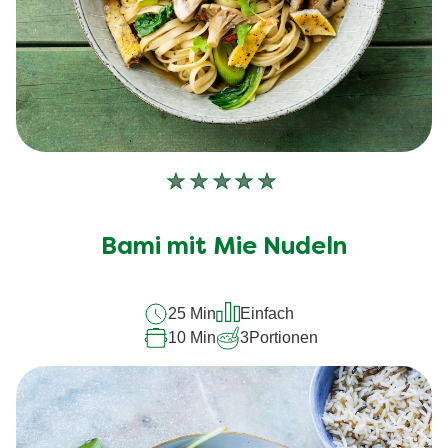
Keine
Bewertungen
für
Bami mit Mie Nudeln
dieses
recipe
25 Min
Einfach
abgegeben
10 Min
3
Portionen