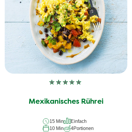
Keine
Bewertungen
für
Mexikanisches Rührei
dieses
recipe
15 Min
Einfach
abgegeben
10 Min
4
Portionen