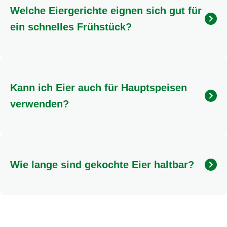
Welche Eiergerichte eignen sich gut für
ein schnelles Frühstück?
Für ein schnelles Frühstück sind Rührei, Spiegelei
oder ein weich gekochtes Ei ideal. Auch ein
einfaches Omelett mit frischen Kräutern ist schnell
Kann ich Eier auch für Hauptspeisen
zubereitet und sehr lecker.
verwenden?
Absolut! Eier sind eine fantastische Basis für
Hauptspeisen wie Quiches, Tartes, Frittatas oder
auch als Zutat in Currys und Aufläufen. Frische
Wie lange sind gekochte Eier haltbar?
Rezeptideen findest du auf knorr.de
Hart gekochte Eier sind im Kühlschrank etwa eine
Woche haltbar. Achte darauf, sie nicht zu lange bei
Raumtemperatur zu lagern.