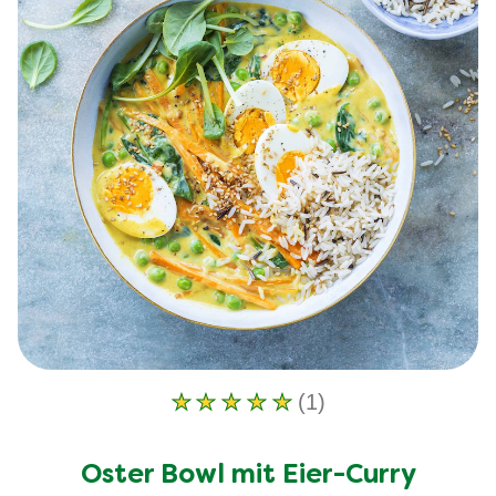
(1)
Die
durchschnittliche
Bewertung
Oster Bowl mit Eier-Curry