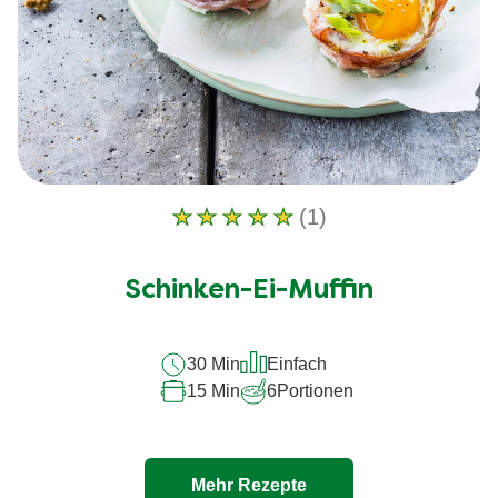
(1)
Die
durchschnittliche
Bewertung
Schinken-Ei-Muffin
dieses
Schinken-
30 Min
Einfach
Ei-
15 Min
6
Portionen
Muffin
beträgt
5.0
Mehr Rezepte
von