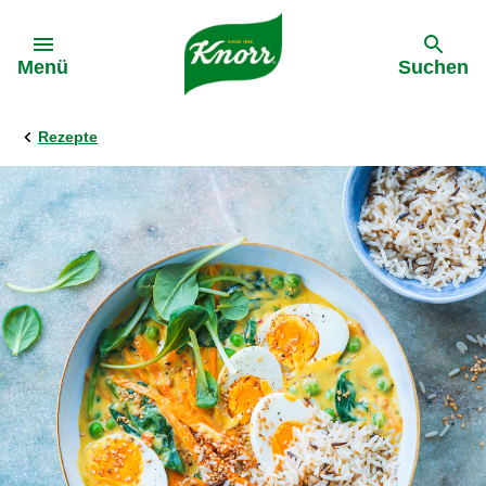
Gehe zu:
Menü
Suchen
Rezepte