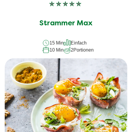
Keine
Bewertungen
für
Strammer Max
dieses
recipe
15 Min
Einfach
abgegeben
10 Min
2
Portionen