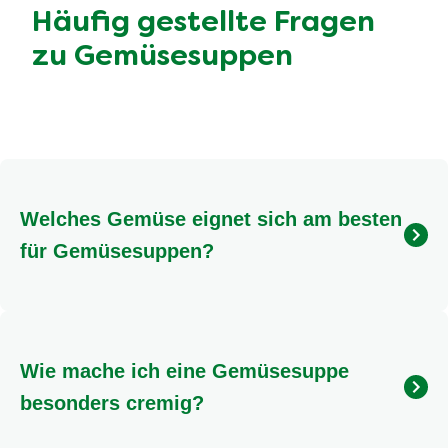
Häufig gestellte Fragen
zu Gemüsesuppen
Welches Gemüse eignet sich am besten
für Gemüsesuppen?
Für eine köstliche Gemüsesuppe eignen sich viele
Gemüsesorten! Klassiker sind Karotten, Kartoffeln,
Lauch, Sellerie und Zwiebeln. Aber auch Brokkoli,
Wie mache ich eine Gemüsesuppe
Spinat, Kürbis oder Süßkartoffeln sind hervorragend.
Achte am besten auf saisonales Gemüse, wie du in
besonders cremig?
unserem
sehen kannst, um den vollen Geschmack
zu genießen.