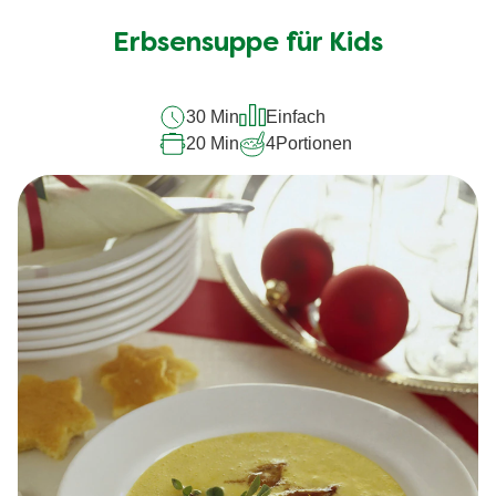
Bewertungen
für
Erbsensuppe für Kids
dieses
recipe
30 Min
Einfach
abgegeben
20 Min
4
Portionen