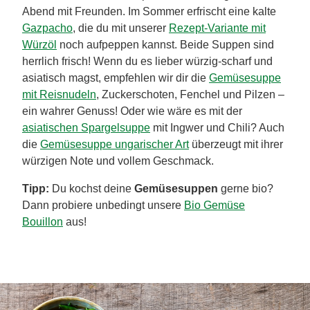
Abend mit Freunden. Im Sommer erfrischt eine kalte
Gazpacho
, die du mit unserer
Rezept-Variante mit
Würzöl
noch aufpeppen kannst. Beide Suppen sind
herrlich frisch! Wenn du es lieber würzig-scharf und
asiatisch magst, empfehlen wir dir die
Gemüsesuppe
mit Reisnudeln
, Zuckerschoten, Fenchel und Pilzen –
ein wahrer Genuss! Oder wie wäre es mit der
asiatischen Spargelsuppe
mit Ingwer und Chili? Auch
die
Gemüsesuppe ungarischer Art
überzeugt mit ihrer
würzigen Note und vollem Geschmack.
Tipp:
Du kochst deine
Gemüsesuppen
gerne bio?
Dann probiere unbedingt unsere
Bio Gemüse
Bouillon
aus!