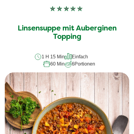
Keine
Bewertungen
für
Linsensuppe mit Auberginen
dieses
Topping
recipe
abgegeben
1 H 15 Min
Einfach
60 Min
6
Portionen