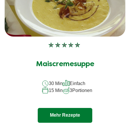
Keine
Bewertungen
für
Maiscremesuppe
dieses
recipe
30 Min
Einfach
abgegeben
15 Min
3
Portionen
Mehr Rezepte