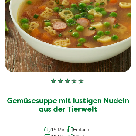
Keine
Bewertungen
für
Gemüsesuppe mit lustigen Nudeln
dieses
aus der Tierwelt
recipe
abgegeben
15 Min
Einfach