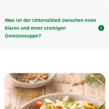
Absolut! Viele Gemüsesuppen lassen sich
blitzschnell zubereiten. Rezepte wie die
oder die
sind im Handumdrehen fertig und perfekt für einen
Was ist der Unterschied zwischen einer
schnellen Genuss. Auch die
ist eine tolle Option.
klaren und einer cremigen
Gemüsesuppe?
Eine klare Gemüsesuppe basiert auf einer Brühe mit
sichtbaren Gemüsestücken und Einlagen, die nicht
püriert werden, wie unsere klassische
. Eine cremige
Gemüsesuppe hingegen wird durch Pürieren der
Zutaten oder Zugabe von Sahne, Kokosmilch oder
anderen Bindemitteln samtig und dickflüssig, wie
zum Beispiel die
.