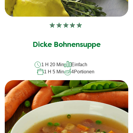
Keine
Bewertungen
für
Dicke Bohnensuppe
dieses
recipe
1 H 20 Min
Einfach
abgegeben
1 H 5 Min
4
Portionen