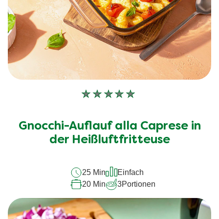
Keine
Bewertungen
für
Gnocchi-Auflauf alla Caprese in
dieses
der Heißluftfritteuse
recipe
abgegeben
25 Min
Einfach
20 Min
3
Portionen