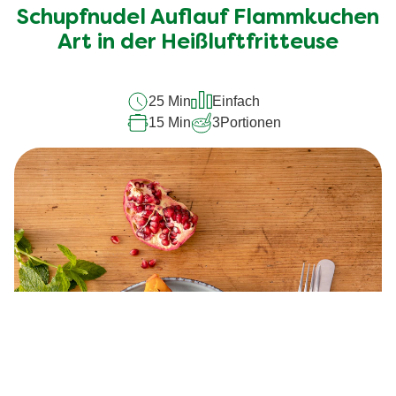
für
Schupfnudel Auflauf Flammkuchen
dieses
Art in der Heißluftfritteuse
recipe
abgegeben
25 Min
Einfach
15 Min
3
Portionen