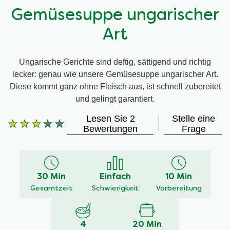
Gemüsesuppe ungarischer
Art
Ungarische Gerichte sind deftig, sättigend und richtig
lecker: genau wie unsere Gemüsesuppe ungarischer Art.
Diese kommt ganz ohne Fleisch aus, ist schnell zubereitet
und gelingt garantiert.
Lesen Sie 2
Stelle eine
Bewertungen
Frage
Die
durchschnittliche
Bewertung
dieses
30 Min
Einfach
10 Min
Gemüsesuppe
Gesamtzeit
Schwierigkeit
Vorbereitung
ungarischer
Art
beträgt
4
20 Min