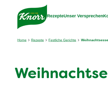
Gehe zu:
Inhalt
Footer
Suc
Rezepte
Unser Versprechen
Ko
Home
Rezepte
Festliche Gerichte
Weihnachtsess
Weihnachtses