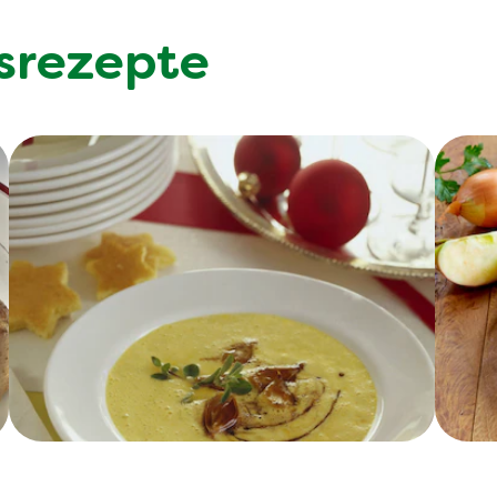
srezepte