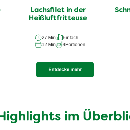
-
Lachsfilet in der
Sch
Heißluftfritteuse
27 Min
Einfach
12 Min
4
Portionen
Entdecke mehr
ighlights im Überbl