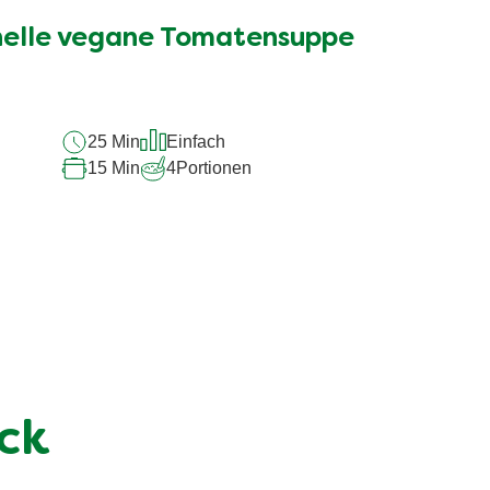
nelle vegane Tomatensuppe
25 Min
Einfach
15 Min
4
Portionen
ick