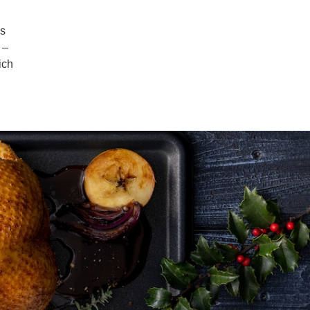
es
 –
ich