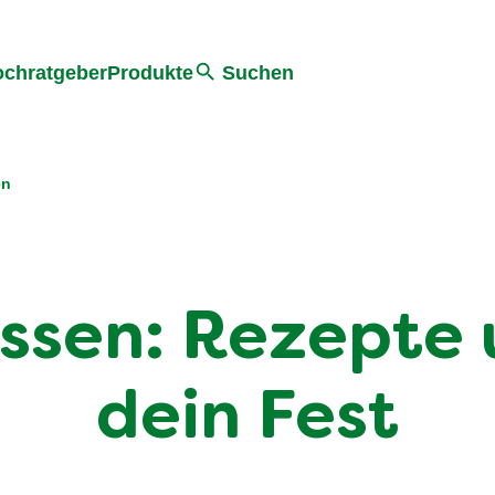
he
chratgeber
Produkte
Suchen
en
sen: Rezepte 
dein Fest