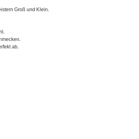
eistern Groß und Klein.
hl.
schmecken.
rfekt ab.