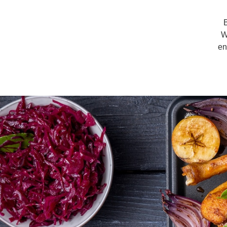
B
W
en