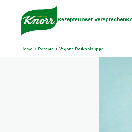
Gehe zu:
Inhalt
Footer
Suc
Rezepte
Unser Versprechen
Ko
Home
Rezepte
Vegane Rotkohlsuppe