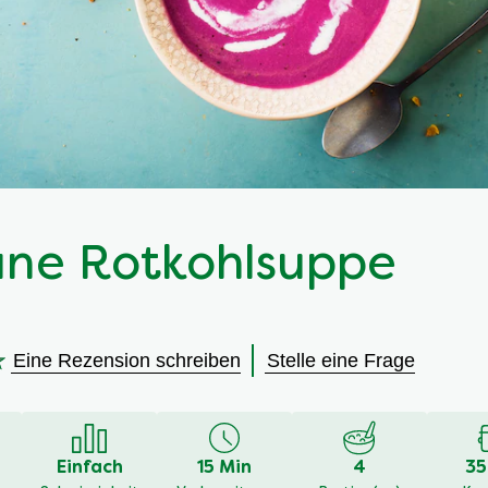
ne Rotkohlsuppe
Eine Rezension schreiben
Stelle eine Frage
en
Einfach
15 Min
4
35