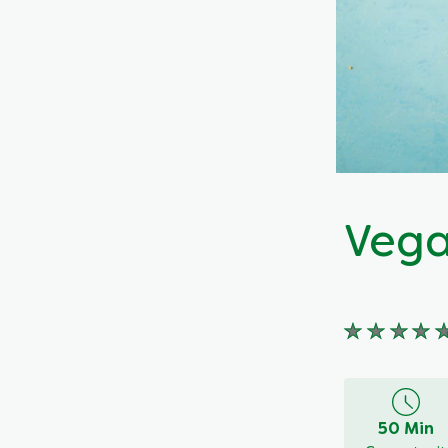
Vega
Keine
Bewertung
für
dieses
50 Min
recipe