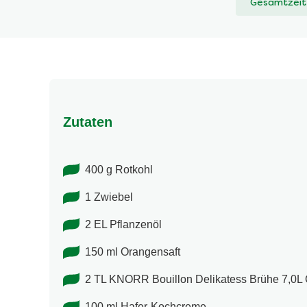
Gesamtzeit
abgegeben
Zutaten
400 g Rotkohl
1 Zwiebel
2 EL Pflanzenöl
150 ml Orangensaft
2 TL KNORR Bouillon Delikatess Brühe 7,0L 
100 ml Hafer-Kochcreme