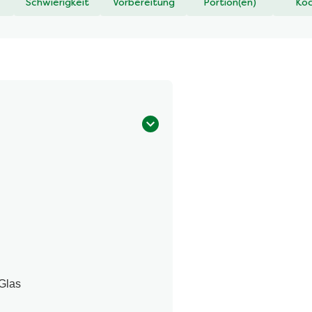
Schwierigkeit
Vorbereitung
Portion(en)
Koc
Glas