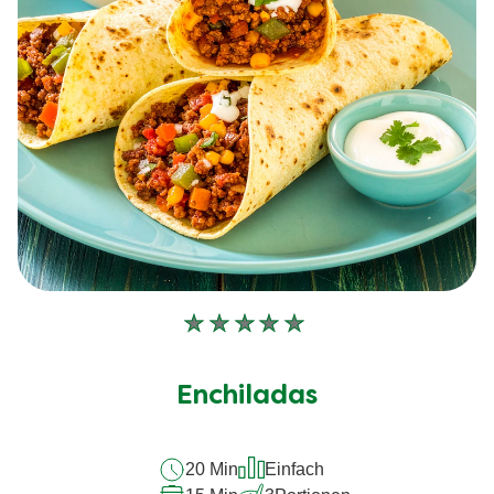
Keine
Bewertungen
für
Enchiladas
dieses
recipe
20 Min
Einfach
abgegeben