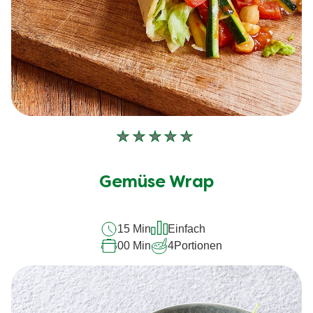
Keine
Bewertungen
für
Gemüse Wrap
dieses
recipe
15 Min
Einfach
abgegeben
00 Min
4
Portionen