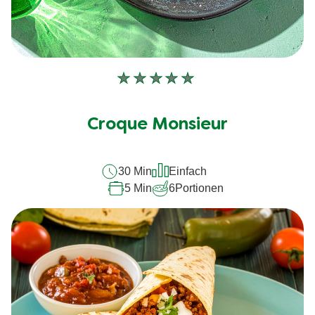
Keine
Bewertungen
für
Croque Monsieur
dieses
recipe
30 Min
Einfach
abgegeben
5 Min
6
Portionen