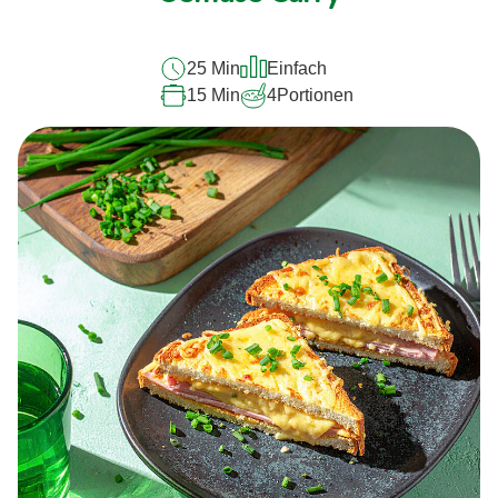
dieses
recipe
25 Min
Einfach
abgegeben
15 Min
4
Portionen