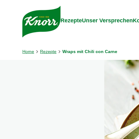
Gehe zu:
Inhalt
Footer
Suc
Rezepte
Unser Versprechen
Ko
Home
Rezepte
Wraps mit Chili con Carne