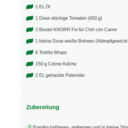
1 EL Öl
1 Dose stückige Tomaten (400 g)
2 Beutel KNORR Fix für Chili con Carne
1 kleine Dose weiße Bohnen (Abtropfgewicht
6 Tortilla Wraps
150 g Crème fraîche
2 EL gehackte Petersilie
Zubereitung
Paprika halbieren, entkernen und in kleine St