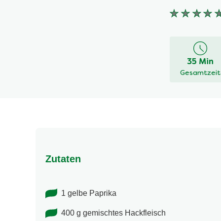
Keine
Bewertung
für
dieses
35 Min
recipe
Gesamtzeit
abgegeben
Zutaten
1 gelbe Paprika
400 g gemischtes Hackfleisch