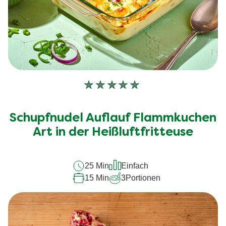
Keine
Bewertungen
für
Schupfnudel Auflauf Flammkuchen
dieses
recipe
Art in der Heißluftfritteuse
abgegeben
25 Min
Einfach
15 Min
3
Portionen