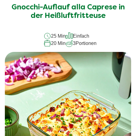
für
Gnocchi-Auflauf alla Caprese in
dieses
recipe
der Heißluftfritteuse
abgegeben
25 Min
Einfach
20 Min
3
Portionen