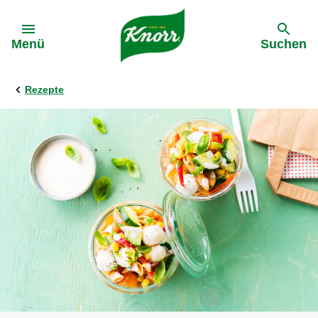
Gehe zu:
Menü
Suchen
Rezepte