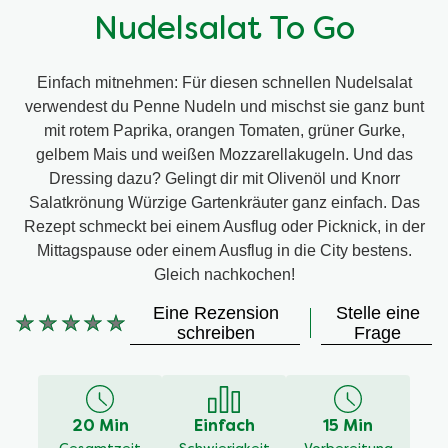
Nudelsalat To Go
Einfach mitnehmen: Für diesen schnellen Nudelsalat
verwendest du Penne Nudeln und mischst sie ganz bunt
mit rotem Paprika, orangen Tomaten, grüner Gurke,
gelbem Mais und weißen Mozzarellakugeln. Und das
Dressing dazu? Gelingt dir mit Olivenöl und Knorr
Salatkrönung Würzige Gartenkräuter ganz einfach. Das
Rezept schmeckt bei einem Ausflug oder Picknick, in der
Mittagspause oder einem Ausflug in die City bestens.
Gleich nachkochen!
Eine Rezension
Stelle eine
Keine
schreiben
Frage
Bewertungen
für
dieses
recipe
20 Min
Einfach
15 Min
abgegeben