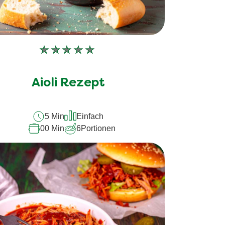
Keine
Bewertungen
für
Aioli Rezept
dieses
recipe
5 Min
Einfach
abgegeben
00 Min
6
Portionen