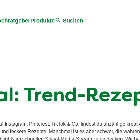
he
chratgeber
Produkte
Suchen
al: Trend-Rezep
uf Instagram, Pinterest, TikTok & Co. findest du unzählige kreati
und leckere Rezepte. Manchmal ist es aber schwer, die wahren
hlights im schnellen Social-Media-Stream zu entdecken. Wir h