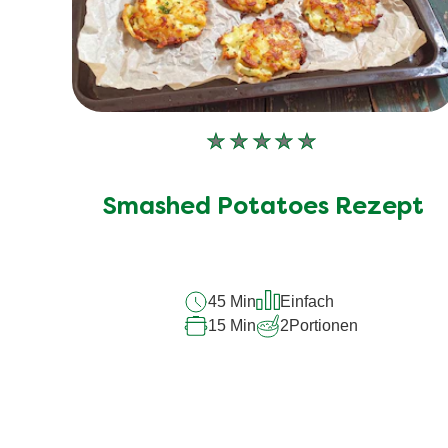
Keine
Bewertungen
für
Smashed Potatoes Rezept
dieses
recipe
abgegeben
45 Min
Einfach
15 Min
2
Portionen