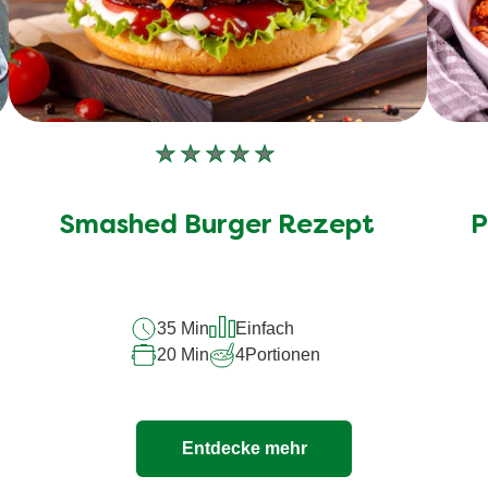
Keine
Bewertungen
für
Smashed Burger Rezept
P
dieses
recipe
abgegeben
35 Min
Einfach
20 Min
4
Portionen
Entdecke mehr