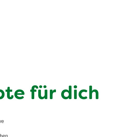
te für dich
ve
aben