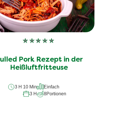
Keine
Bewertungen
für
ulled Pork Rezept in der
dieses
Heißluftfritteuse
recipe
abgegeben
3 H 10 Min
Einfach
3 H
8
Portionen