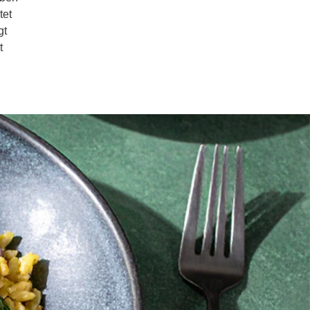
tet
gt
t