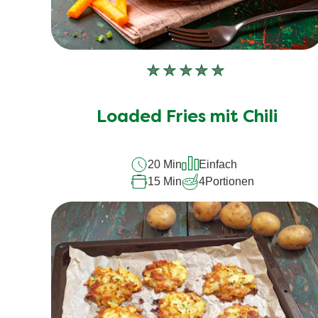
Keine
Bewertungen
für
Loaded Fries mit Chili
dieses
recipe
20 Min
Einfach
abgegeben
15 Min
4
Portionen