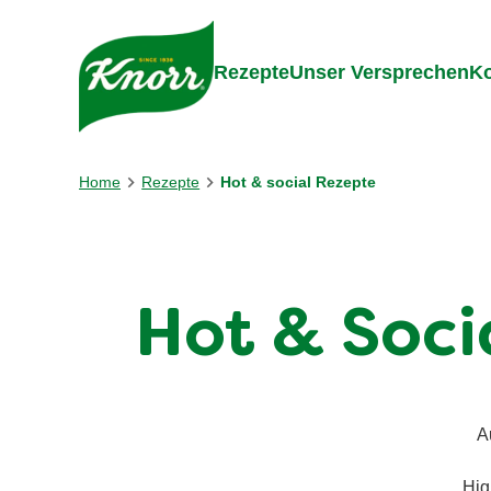
Gehe zu:
Inhalt
Footer
Suc
Rezepte
Unser Versprechen
Ko
Home
Rezepte
Hot & social Rezepte
Hot & Soci
A
Hig