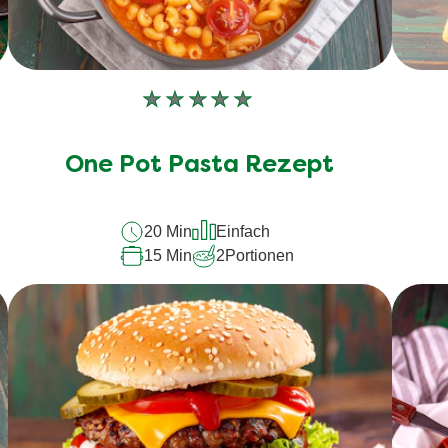
Keine
Bewertungen
für
One Pot Pasta Rezept
dieses
recipe
20 Min
Einfach
abgegeben
15 Min
2
Portionen