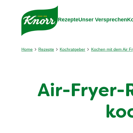
Gehe zu:
Inhalt
Footer
Suc
Rezepte
Unser Versprechen
Ko
Home
Rezepte
Kochratgeber
Kochen mit dem Air Fr
Air-Fryer-
koc