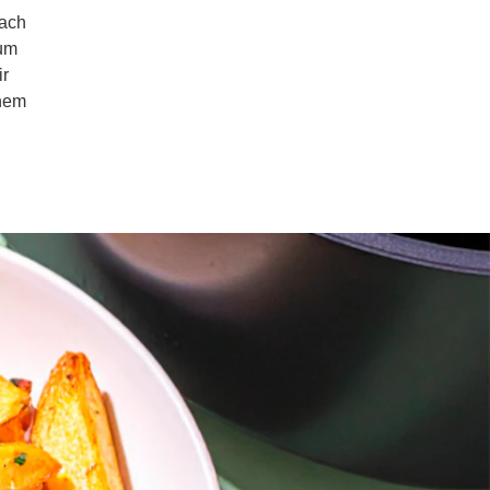
fach
zum
ir
inem