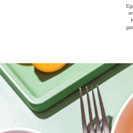
Ega
en
K
gan