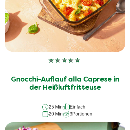
Keine
Bewertungen
für
Gnocchi-Auflauf alla Caprese in
dieses
der Heißluftfritteuse
recipe
abgegeben
25 Min
Einfach
20 Min
3
Portionen