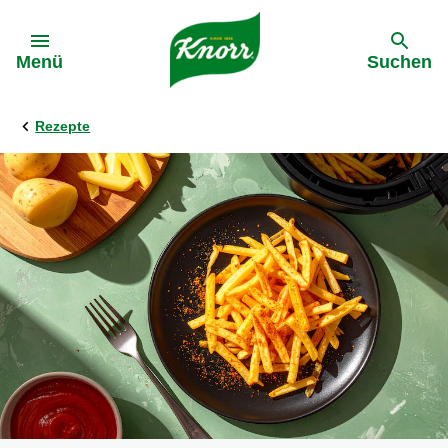
Gehe zu:
Menü
Suchen
Rezepte