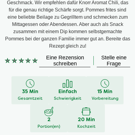
Geschmack. Wir empfehlen dafür Knorr Aromat Chili, das
für die genau richtige Schärfe sorgt. Pommes frites sind
eine beliebte Beilage zu Gegrilltem und schmecken zum
Mittagessen oder Abendessen. Aber auch als Snack
zusammen mit einem Dip kommen selbstgemachte
Pommes bei der ganzen Familie immer gut an. Bereite das
Rezept gleich zu!
Eine Rezension
Stelle eine
schreiben
Frage
Keine
Bewertungen
für
dieses
35 Min
Einfach
15 Min
recipe
Gesamtzeit
Schwierigkeit
Vorbereitung
abgegeben
2
20 Min
Portion(en)
Kochzeit