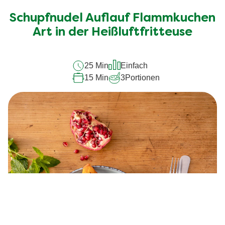
Bewertungen
für
Schupfnudel Auflauf Flammkuchen
dieses
Art in der Heißluftfritteuse
recipe
abgegeben
25 Min
Einfach
15 Min
3
Portionen