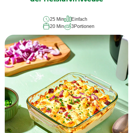
abgegeben
25 Min
Einfach
20 Min
3
Portionen