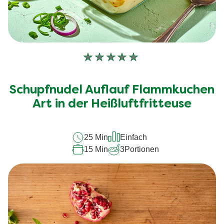
Keine
Bewertungen
für
Schupfnudel Auflauf Flammkuchen
dieses
recipe
Art in der Heißluftfritteuse
abgegeben
25 Min
Einfach
15 Min
3
Portionen