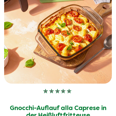
Keine
Bewertungen
für
Gnocchi-Auflauf alla Caprese in
dieses
recipe
der Heißluftfritteuse