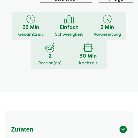
Bewertungen
für
dieses
recipe
35 Min
Einfach
5 Min
abgegeben
Gesamtzeit
Schwierigkeit
Vorbereitung
2
30 Min
Portion(en)
Kochzeit
Zutaten