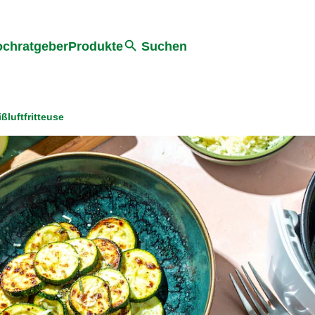
he
chratgeber
Produkte
Suchen
ßluftfritteuse