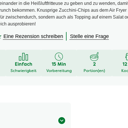
inander in die Heißluftfritteuse zu geben und zu wenden, damit
Crunch bekommen. Knusprige Zucchini-Chips aus dem Air Fryer
für zwischendurch, sondern auch als Topping auf einem Salat o
eich ausprobieren!
Eine Rezension schreiben
Stelle eine Frage
en
Einfach
15 Min
2
12
Schwierigkeit
Vorbereitung
Portion(en)
Koc