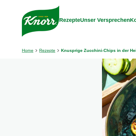
Gehe zu:
Inhalt
Footer
Suc
Rezepte
Unser Versprechen
Ko
Home
Rezepte
Knusprige Zucchini-Chips in der Hei