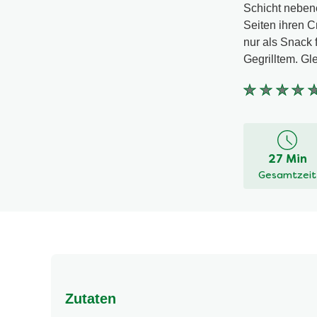
Schicht nebene
Seiten ihren 
nur als Snack 
Gegrilltem. Gl
Keine
Bewertung
für
dieses
27 Min
recipe
Gesamtzeit
abgegeben
Zutaten