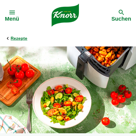
Gehe zu:
Menü
Suchen
Rezepte