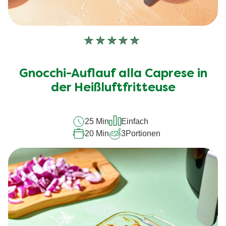
Keine
Bewertungen
für
Gnocchi-Auflauf alla Caprese in
dieses
der Heißluftfritteuse
recipe
abgegeben
25 Min
Einfach
20 Min
3
Portionen