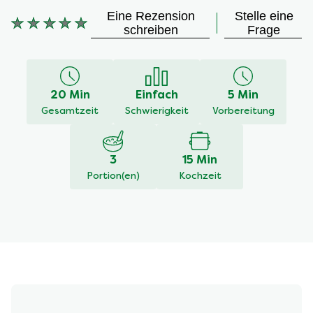
Eine Rezension
Stelle eine
schreiben
Frage
Keine
Bewertungen
für
dieses
20 Min
Einfach
5 Min
recipe
Gesamtzeit
Schwierigkeit
Vorbereitung
abgegeben
3
15 Min
Portion(en)
Kochzeit