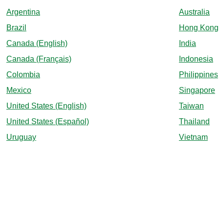
Argentina
Australia
Brazil
Hong Kong
Canada (English)
India
Canada (Français)
Indonesia
Colombia
Philippines
Mexico
Singapore
United States (English)
Taiwan
United States (Español)
Thailand
Uruguay
Vietnam