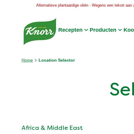
Alternatieve plantaardige oliën - Wegens een tekort aan 
Skip to:
Main content
Footer
Recepten
Producten
Koo
Home
Location Selector
Se
Africa & Middle East