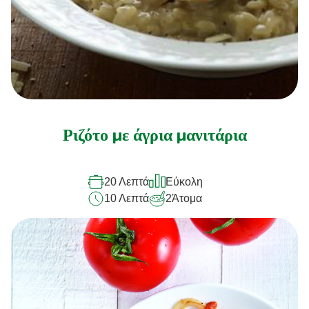
Ριζότο με άγρια μανιτάρια
20 Λεπτά
Εύκολη
10 Λεπτά
2
Άτομα