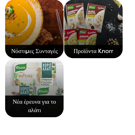
Συνταγές από την Μαργαρίτα Νικολαΐδη
Νόστιμες Συνταγές
Προϊόντα Knorr
Νέα έρευνα για το
αλάτι