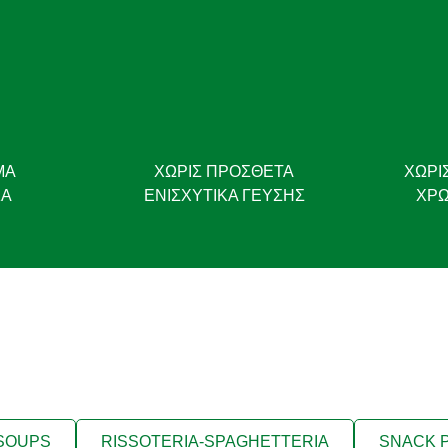
ΜΑ
ΧΩΡΊΣ ΠΡΌΣΘΕΤΑ
ΧΩΡΊ
ΚΆ
ΕΝΙΣΧΥΤΙΚΆ ΓΕΎΣΗΣ
ΧΡΩ
 SOUPS
RISSOTERIA-SPAGHETTERIA
SNACK 