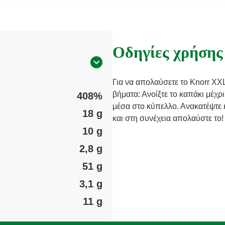
Οδηγίες χρήσης
Για να απολαύσετε το Knorr XX
βήματα: Ανοίξτε το καπάκι μέχρ
408%
μέσα στο κύπελλο. Ανακατέψτε κ
18 g
και στη συνέχεια απολαύστε το!
10 g
2,8 g
51 g
3,1 g
11 g