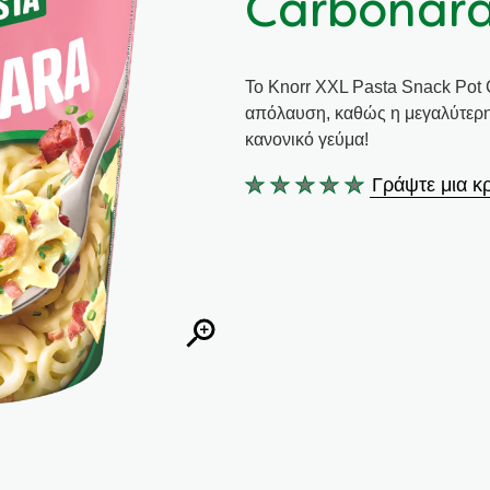
Carbonar
Το Knorr XXL Pasta Snack Pot 
απόλαυση, καθώς η μεγαλύτερη
κανονικό γεύμα!
Γράψτε μια κρ
Δεν
υποβλήθηκαν
αξιολογήσεις
για
αυτό
το
product