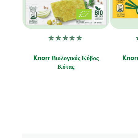
Δεν
υποβλήθηκαν
αξιολογήσεις
Knorr Βιολογικός Κύβος
Knorr
για
Κότας
αυτό
το
product