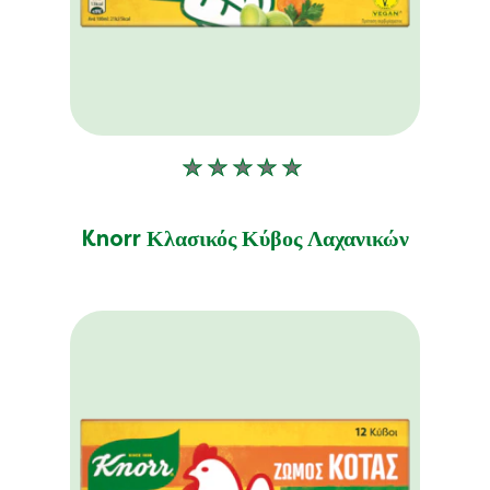
Δεν
υποβλήθηκαν
αξιολογήσεις
Knorr Κλασικός Κύβος Λαχανικών
για
αυτό
το
product