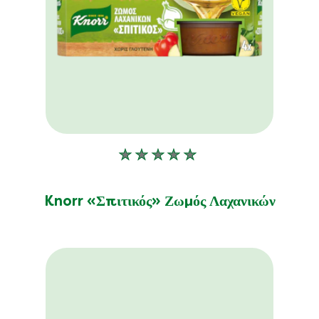
Δεν
υποβλήθηκαν
αξιολογήσεις
Knorr «Σπιτικός» Ζωμός Λαχανικών
για
αυτό
το
product