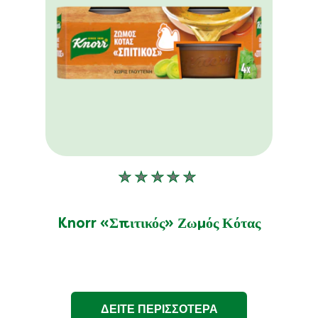
Δεν
υποβλήθηκαν
αξιολογήσεις
Knorr «Σπιτικός» Ζωμός Κότας
για
αυτό
το
product
ΔΕΙΤΕ ΠΕΡΙΣΣΟΤΕΡΑ