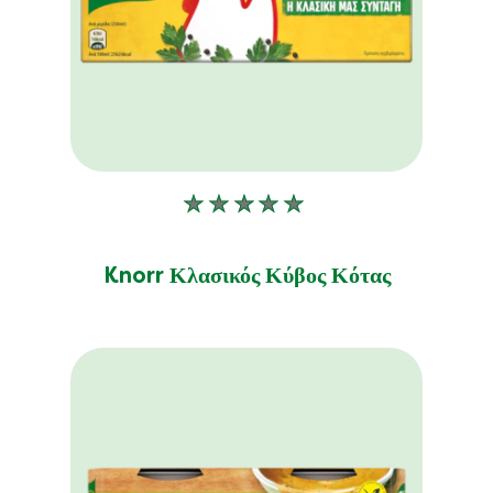
Δεν
υποβλήθηκαν
αξιολογήσεις
Knorr Κλασικός Κύβος Κότας
για
αυτό
το
product