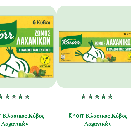
Δεν
Δεν
υποβλήθηκαν
υποβλήθηκα
αξιολογήσεις
αξιολογήσεις
 Κλασικός Κύβος
Knorr Κλασικός Κύβος
για
για
Λαχανικών
Λαχανικών
αυτό
αυτό