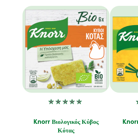
Δεν
υποβλήθηκαν
αξιολογήσεις
Knorr Βιολογικός Κύβος
Knorr
για
Κότας
αυτό