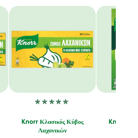
Δεν
ν
υποβλήθηκαν
αξιολογήσεις
Knorr Κλασικός Κύβος
Knorr Που
για
Λαχανικών
2
αυτό