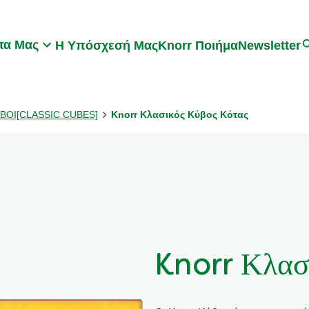
Search
τα Μας
Η Υπόσχεσή Μας
Knorr Ποιήμα
Newsletter
ΥΒΟΙ[CLASSIC CUBES]
Knorr Κλασικός Κύβος Κότας
Knorr Κλασ