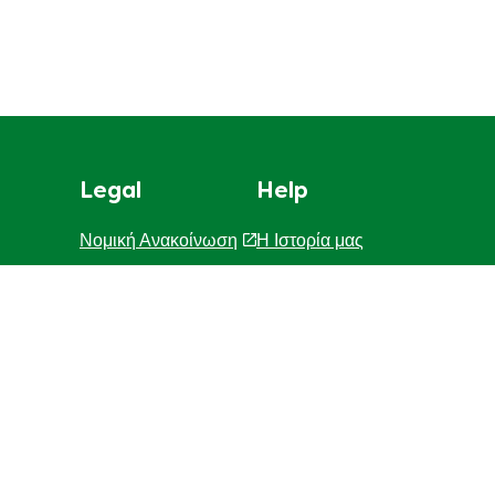
Legal
Help
Νομική Ανακοίνωση
Η Ιστορία μας
Χάρτης Ιστοτόπου
F.A.Q
Επικοινωνήστε μαζί μας
Προσβασιμότητα
Γνωστοποίηση για τη χρηση c
ΓΝΩΣΤΟΠΟΙΗΣΗ ΓΙΑ ΤΗΝ ΠΡ
Διαχείριση Προτιμήσεων
Κατάστημα - εντοπιστής