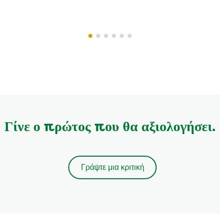
το
το
product
product
Γίνε ο πρώτος που θα αξιολογήσει.
Γράψτε μια κριτική