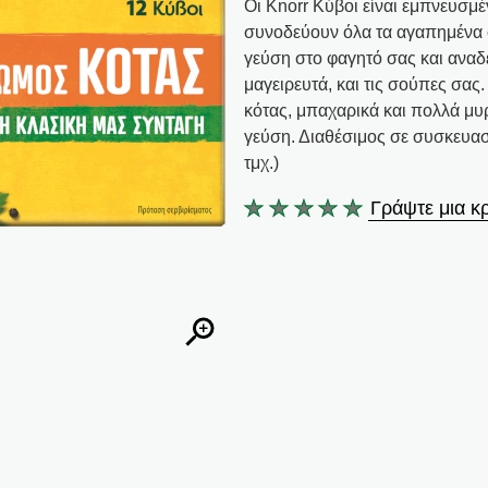
Οι Knorr Κύβοι είναι εμπνευσμέ
συνοδεύουν όλα τα αγαπημένα 
γεύση στο φαγητό σας και αναδε
μαγειρευτά, και τις σούπες σας
κότας, μπαχαρικά και πολλά μυ
γεύση. Διαθέσιμος σε συσκευασίες
τμχ.)
Γράψτε μια κρ
Δεν
υποβλήθηκαν
αξιολογήσεις
για
αυτό
το
product