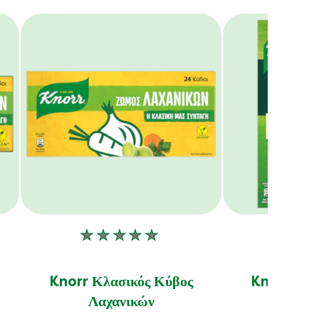
Δεν
ν
υποβλήθηκαν
αξιολογήσεις
Knorr Κλασικός Κύβος
Knorr Που
για
Λαχανικών
2
αυτό