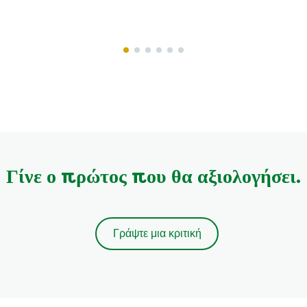
το
το
product
product
Γίνε ο πρώτος που θα αξιολογήσει.
Γράψτε μια κριτική