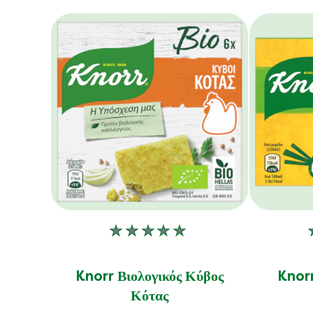
Δεν
υποβλήθηκαν
αξιολογήσεις
Knorr Βιολογικός Κύβος
Knorr
για
Κότας
αυτό