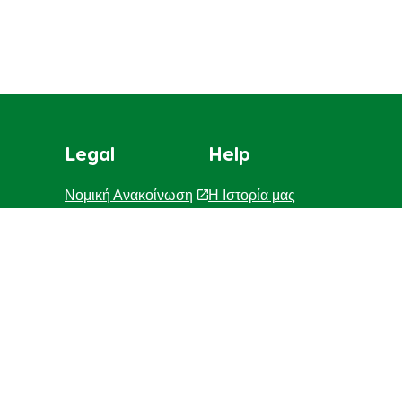
Legal
Help
Νομική Ανακοίνωση
Η Ιστορία μας
Χάρτης Ιστοτόπου
F.A.Q
Επικοινωνήστε μαζί μας
Προσβασιμότητα
Γνωστοποίηση για τη χρηση c
ΓΝΩΣΤΟΠΟΙΗΣΗ ΓΙΑ ΤΗΝ ΠΡ
Διαχείριση Προτιμήσεων
Κατάστημα - εντοπιστής