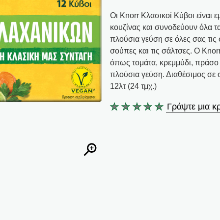
Οι Knorr Κλασικοί Κύβοι είναι 
κουζίνας και συνοδεύουν όλα τ
πλούσια γεύση σε όλες σας τις σ
σούπες και τις σάλτσες. Ο Kno
όπως τομάτα, κρεμμύδι, πράσο 
πλούσια γεύση. Διαθέσιμος σε συσ
12λτ (24 τμχ.)
Γράψτε μια κρ
Δεν
υποβλήθηκαν
αξιολογήσεις
για
αυτό
το
product