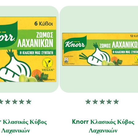
Δεν
Δεν
υποβλήθηκαν
υποβλήθηκα
αξιολογήσεις
αξιολογήσεις
 Κλασικός Κύβος
Knorr Κλασικός Κύβος
για
για
Λαχανικών
Λαχανικών
αυτό
αυτό