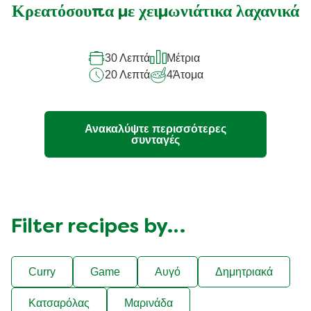
αξιολογήσεις
Κρεατόσουπα με χειμωνιάτικα λαχανικά
για
αυτό
30 Λεπτά
Μέτρια
το
20 Λεπτά
4
Άτομα
recipe
Ανακαλύψτε περισσότερες
συνταγές
Filter recipes by…
Curry
Game
Αυγό
Δημητριακά
Κατσαρόλας
Μαρινάδα