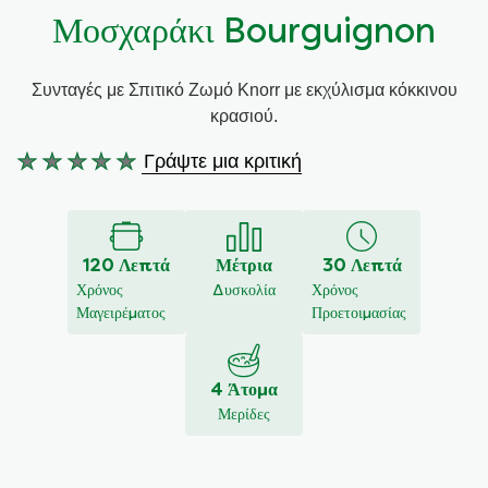
Μοσχαράκι Bourguignon
Συνταγές από την Μαργαρίτα Νικολαΐδη
Συνταγές με Σπιτικό Ζωμό Knorr με εκχύλισμα κόκκινου
κρασιού.
Γράψτε μια κριτική
Δεν
υποβλήθηκαν
αξιολογήσεις
για
120 Λεπτά
Μέτρια
30 Λεπτά
αυτό
Χρόνος
Δυσκολία
Χρόνος
το
Μαγειρέματος
Προετοιμασίας
recipe
4 Άτομα
Μερίδες