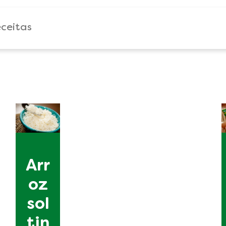
Arr
oz
sol
tin