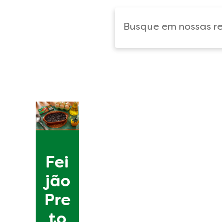
Fei
jão
Pre
to