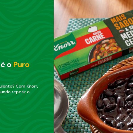
 é o
Puro
kulento? Com Knorr,
undo repetir o