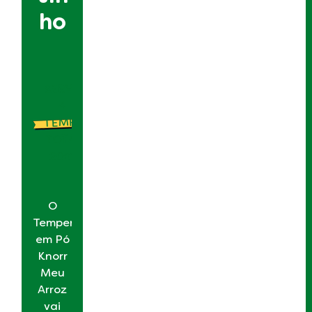
ho
SERVE:
4
TEMPO
TOTAL:
20min
O
Tempero
em Pó
Knorr
Meu
Arroz
vai