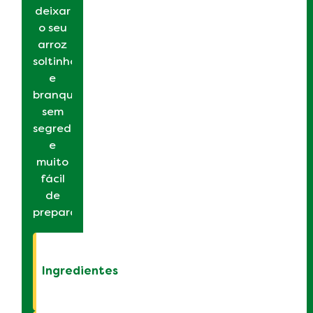
deixar
o seu
arroz
soltinho
e
branquinho,
sem
segredo
e
muito
fácil
de
preparar!
Ingredientes