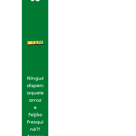
SERVE:
8
TEMPO
TOTAL:
40min
Ninguém
dispensa
aquele
arroz
e
feijão
fresquinho,
né?!