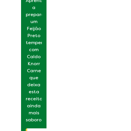
Aprenda
a
preparar
um
Feijão
Preto
temperado
com
Caldo
Knorr
Carne
que
deixa
esta
receita
ainda
mais
saborosa.