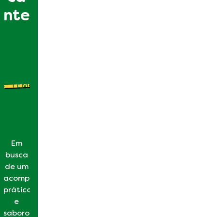
nte
SERVE:
4
TEMPO
TOTAL:
20min
Em
busca
de um
acompanhamento
prático
e
saboroso