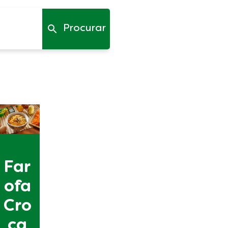
Procurar
Far
ofa
Cro
ca