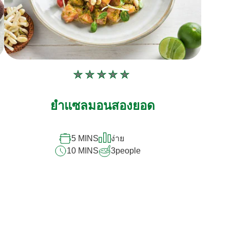
ไม่มี
การ
ยำแซลมอนสองยอด
ให้
คะแนน
สำหรับ
5 MINS
ง่าย
recipe
10 MINS
3
people
นี้