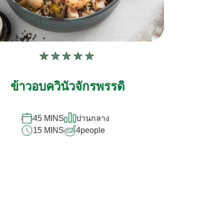
ไม่มี
การ
ข้าวอบควินัวจักรพรรดิ
ให้
คะแนน
สำหรับ
45 MINS
ปานกลาง
recipe
15 MINS
4
people
นี้