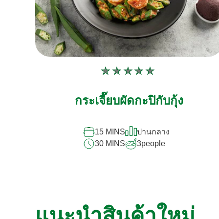
ไม่มี
การ
กระเจี๊ยบผัดกะปิกับกุ้ง
ให้
คะแนน
สำหรับ
15 MINS
ปานกลาง
recipe
30 MINS
3
people
นี้
แนะนำสินค้าใหม่