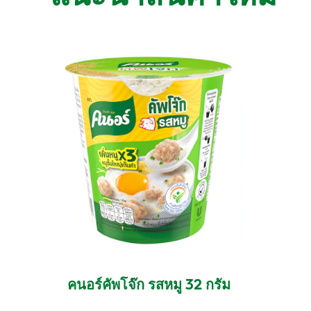
คนอร์คัพโจ๊ก รสหมู 32 กรัม