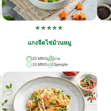
ไม่มี
การ
แกงจืดไข่ม้วนหมู
ให้
คะแนน
สำหรับ
20 MINS
ง่าย
recipe
10 MINS
3
people
นี้