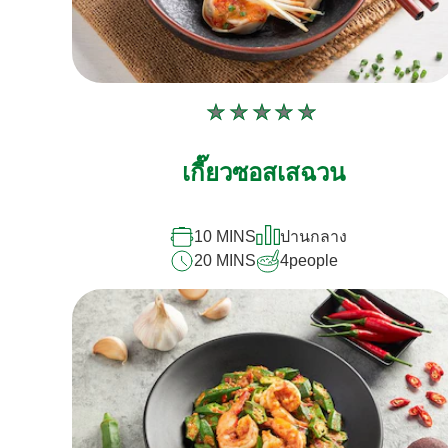
ไม่มี
การ
เกี๊ยวซอสเสฉวน
ให้
คะแนน
สำหรับ
10 MINS
ปานกลาง
recipe
20 MINS
4
people
นี้