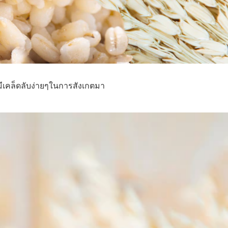
ยมีเคล็ดลับง่ายๆในการสังเกตมา