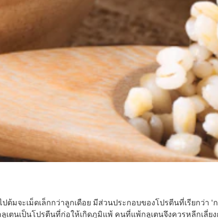
มจะเม็ดเล็กกว่าลูกเดือย มีส่วนประกอบของโปรตีนที่เรียกว่า ‘กลู
ูเตนเป็นโปรตีนที่ก่อให้เกิดภูมิแพ้ คนที่แพ้กลูเตนจึงควรหลีกเลี่