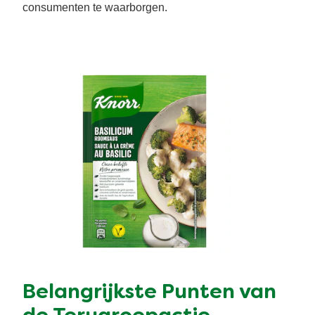
consumenten te waarborgen.
Snel en makkelijk
Mixen
Terugroepactie Basilicum Roomsaus
Vegetarisch
Smaakmakers
Wereldkeukens
Sauzen en Jus
Soepen
Kant-en-klaar
Good Snacks
Belangrijkste Punten van