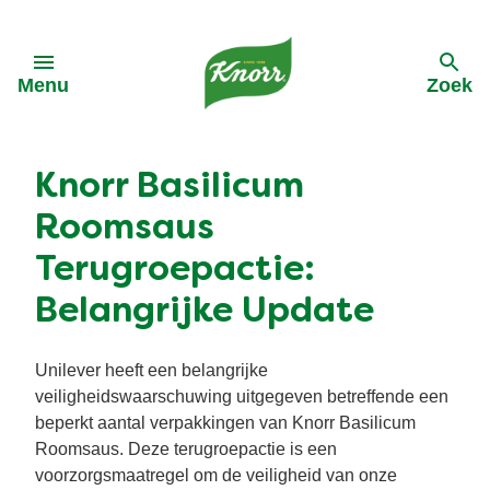
Skip to:
Menu
Zoek
terug
terug
terug
terug
terug
Knorr Basilicum
Alle Recepten
Alle Producten
Alle Kooktips
Alle Acties
Ontdek Knorr
Roomsaus
Terugroepactie:
Pasta
Cup a Soup
Asperges
Cup A Soup
Onze-purpose
Belangrijke Update
Groentewraps
Groentepasta's
Groente
Geschiedenis van Knorr
Unilever heeft een belangrijke
veiligheidswaarschuwing uitgegeven betreffende een
Soep
Groentewraps
Vegetarisch
Reclames Knorr
beperkt aantal verpakkingen van Knorr Basilicum
Roomsaus. Deze terugroepactie is een
Ingredienten
Wereldgerechten
Vegan
Duurzame inkoop
voorzorgsmaatregel om de veiligheid van onze