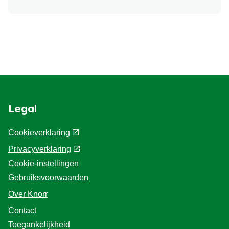
Knorr helpt groenten aantrekkelijker te maken
door het aanbieden van smaakvolle recepten,
handige kooktips en producten die de bereiding
van groenten vereenvoudigen. Zo wordt
groente eten een feest voor jong en oud.
Legal
Cookieverklaring
Privacyverklaring
Cookie-instellingen
Gebruiksvoorwaarden
Over Knorr
Contact
Toegankelijkheid