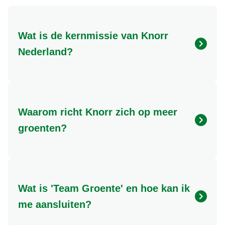
Wat is de kernmissie van Knorr
Nederland?
De kernmissie van Knorr Nederland is om
mensen te inspireren en te helpen meer
groenten en minder vlees te eten. Dit draagt bij
Waarom richt Knorr zich op meer
aan zowel een gezondere levensstijl als een
duurzamere planeet.
groenten?
Knorr richt zich op meer groenten vanwege de
bewezen voordelen voor de gezondheid en de
positieve impact op het milieu. Een groter
Wat is 'Team Groente' en hoe kan ik
aandeel plantaardige voeding is essentieel
voor een duurzame toekomst.
me aansluiten?