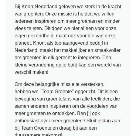
Bij Knorr Nederland geloven we sterk in de kracht
Snel en makkelijk
Mixen
Terugroepactie Basilicum Roomsaus
van groenten. Onze missie is helder: we willen
iedereen inspireren om meer groenten en minder
Vegetarisch
Smaakmakers
vlees te eten. Dit doen we niet alleen voor onze
eigen gezondheid, maar ook voor die van onze
planeet. Knorr, als toonaangevend bedrijf in
Wereldkeukens
Sauzen en Jus
Nederland, maakt het makkelijker en smaakvoller
om groenten in elk gerecht te integreren. Een
Soepen
kleine verandering op je bord kan een wereld van
verschil maken!
Kant-en-klaar
Om deze belangrijke missie te versterken,
hebben we "Team Groente" opgericht. Dit is een
beweging van groentefans van alle leeftijden, die
Good Snacks
samen anderen inspireren om de voordelen van
meer groenten te ontdekken. Ben jij ook
enthousiast over meer groenten? Sluit je dan aan
bij Team Groente en draag bij aan een
duurzamere toekomst!