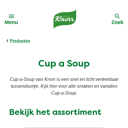
Skip to:
Menu
Zoek
terug
terug
terug
terug
terug
Producten
Alle Recepten
Alle Kooktips
Ontdek Knorr
Alle Acties
Alle Producten
Cup a Soup
Pasta
Asperges
Onze-purpose
Cup A Soup
Cup a Soup
Cup-a-Soup van Knorr is een snel en licht verteerbaar
tussendoortje. Kijk hier voor alle smaken en variaties
Groentewraps
Groente
Geschiedenis van Knorr
Groentepasta's
Cup-a-Soup.
Soep
Vegetarisch
Reclames Knorr
Groentewraps
Bekijk het assortiment
Ingredienten
Vegan
Duurzame inkoop
Wereldgerechten