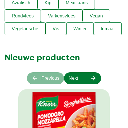
Aziatisch
Kip
Mexicaans
Rundvlees
Varkensvlees
Vegan
Vegetarische
Vis
Winter
tomaat
Nieuwe producten
Previous
Next