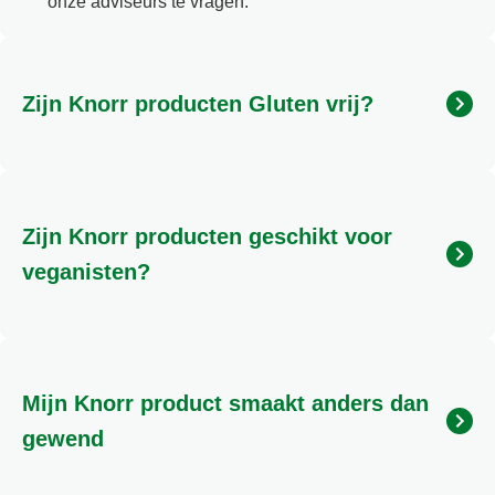
onze adviseurs te vragen.
Zijn Knorr producten Gluten vrij?
Gluten zijn eiwitten die voorkomen in granen zoals
tarwe, rogge, gerst, haver, spelt en kamut. Wanneer
deze granen (of een ingrediënt gemaakt van deze
Zijn Knorr producten geschikt voor
granen, zoals tarwemeel) worden genoemd bij de
ingrediënten van een product, bevat het product
veganisten?
gluten. Producten zijn Gluten vrij wanneer er minder
dan 20 ppm gluten in product is verwerkt. Wanneer
Producten zijn geschikt voor veganisten waanneer
Knorr producten Gluten vrij zijn staat dit vermeld op
er ingredienten in zijn verwerkt niet van dierlijke
de verpakking met het Glutenvrij logo
oorsprong. Op dit moment zijn er binnen Knorr geen
Mijn Knorr product smaakt anders dan
producten waarvan we met 100% zekerheid kunnen
zeggen dat deze geschikt zijn voor veganisten.
gewend