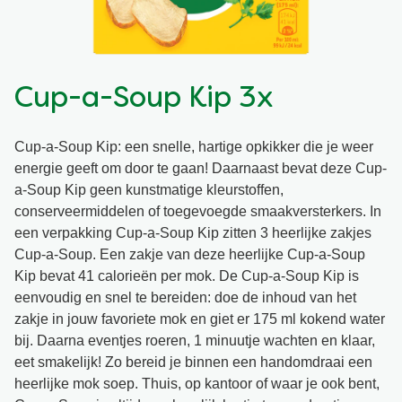
Snel en makkelijk
Mixen
Terugroepactie Basilicum Roomsaus
Vegetarisch
Smaakmakers
Cup-a-Soup Kip 3x
Wereldkeukens
Sauzen en Jus
Cup-a-Soup Kip: een snelle, hartige opkikker die je weer
energie geeft om door te gaan! Daarnaast bevat deze Cup-
Soepen
a-Soup Kip geen kunstmatige kleurstoffen,
conserveermiddelen of toegevoegde smaakversterkers. In
een verpakking Cup-a-Soup Kip zitten 3 heerlijke zakjes
Kant-en-klaar
Cup-a-Soup. Een zakje van deze heerlijke Cup-a-Soup
Kip bevat 41 calorieën per mok. De Cup-a-Soup Kip is
Good Snacks
eenvoudig en snel te bereiden: doe de inhoud van het
zakje in jouw favoriete mok en giet er 175 ml kokend water
bij. Daarna eventjes roeren, 1 minuutje wachten en klaar,
eet smakelijk! Zo bereid je binnen een handomdraai een
heerlijke mok soep. Thuis, op kantoor of waar je ook bent,