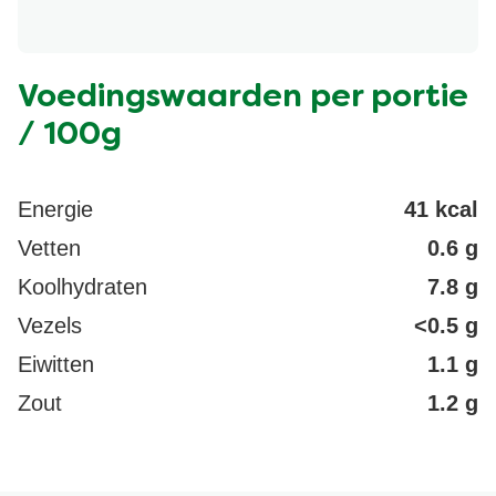
E307)), mineraalzout (kalium), gejodeerd zout,
kippenvet 0,9% (kippenvet, antioxidant:
rozemarijnextract), prei, specerijen (kurkuma,
Voedingswaarden per portie
peterseliewortelpoeder), uipoeder, BLADSELDERIJ
0,2%. Kan ROGGE, GERST, HAVER, EI, SOJA,
/ 100g
MELK, MOSTERD bevatten.
Energie
41 kcal
Vetten
0.6 g
Koolhydraten
7.8 g
Vezels
<0.5 g
Eiwitten
1.1 g
Zout
1.2 g