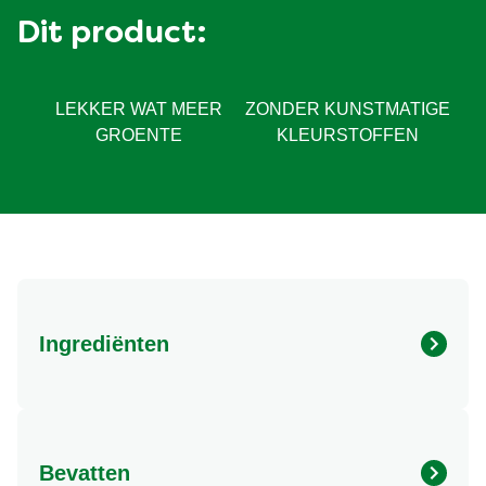
Dit product:
LEKKER WAT MEER
ZONDER KUNSTMATIGE
GROENTE
KLEURSTOFFEN
Ingrediënten
Ingrediënten: Deegwaar 24% (TARWEGRIES, zout),
dextrose, zetmeel, aroma, wortel 4,8%, zout,
gistextract, suiker, palmvet, stukjes kippenvlees 2,3%
Bevatten
(kippenvlees, palmolie, zout, antioxidanten (E304i,