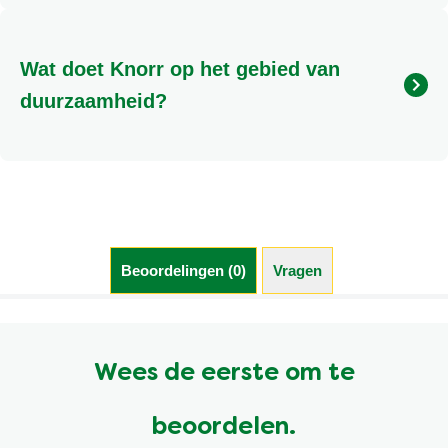
Er kunnen heel veel oorzaken zijn waarom je een
andere smaakervaring ervaart dan anders. Een van
onze productexperts helpt je graag om dit samen
Wat doet Knorr op het gebied van
met jou uit te zoeken. Je kan ons bellen op 0800-
0223055 of gebruik maken van de chat beschikbaar
duurzaamheid?
op deze website
Meer informatie over Knorr en Duurzaamheid kunt u
vinden door hier te klikken.
Beoordelingen (0)
Vragen
Wees de eerste om te
beoordelen.