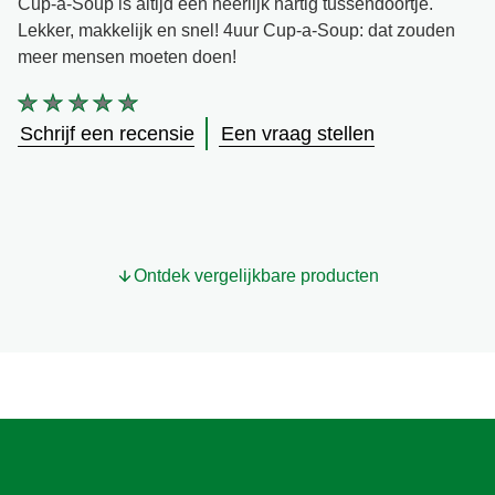
Cup-a-Soup is altijd een heerlijk hartig tussendoortje.
Lekker, makkelijk en snel! 4uur Cup-a-Soup: dat zouden
meer mensen moeten doen!
Geen
beoordelingen
Schrijf een recensie
Een vraag stellen
ingediend
voor
deze
product
Ontdek vergelijkbare producten