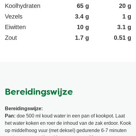
Koolhydraten
65 g
20 g
Vezels
3.4 g
1 g
Eiwitten
10 g
3.1 g
Zout
1.7 g
0.51 g
Bereidingswijze
Bereidingswijze:
Pan:
doe 500 ml koud water in een pan of kookpot. Laat
het water koken en roer de inhoud van de zak erdoor. Kook
op middelhoog vuur (met deksel) gedurende 6-7 minuten