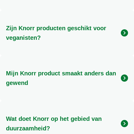
Gluten zijn eiwitten die voorkomen in granen zoals
tarwe, rogge, gerst, haver, spelt en kamut. Wanneer
deze granen (of een ingrediënt gemaakt van deze
Zijn Knorr producten geschikt voor
granen, zoals tarwemeel) worden genoemd bij de
ingrediënten van een product, bevat het product
veganisten?
gluten. Producten zijn Gluten vrij wanneer er minder
dan 20 ppm gluten in product is verwerkt. Wanneer
Producten zijn geschikt voor veganisten waanneer
Knorr producten Gluten vrij zijn staat dit vermeld op
er ingredienten in zijn verwerkt niet van dierlijke
de verpakking met het Glutenvrij logo
oorsprong. Op dit moment zijn er binnen Knorr geen
Mijn Knorr product smaakt anders dan
producten waarvan we met 100% zekerheid kunnen
zeggen dat deze geschikt zijn voor veganisten.
gewend
Er kunnen heel veel oorzaken zijn waarom je een
andere smaakervaring ervaart dan anders. Een van
onze productexperts helpt je graag om dit samen
Wat doet Knorr op het gebied van
met jou uit te zoeken. Je kan ons bellen op 0800-
0223055 of gebruik maken van de chat beschikbaar
duurzaamheid?