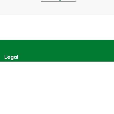
Legal
Cookieverklaring
Privacyverklaring
Cookie-instellingen
Gebruiksvoorwaarden
Over Knorr
Contact