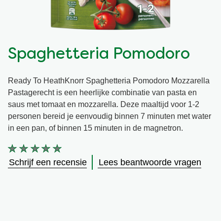
Snel en makkelijk
Mixen
Terugroepactie Basilicum Roomsaus
Vegetarisch
Smaakmakers
Spaghetteria Pomodoro
Wereldkeukens
Sauzen en Jus
Ready To HeathKnorr Spaghetteria Pomodoro Mozzarella
Pastagerecht is een heerlijke combinatie van pasta en
Soepen
saus met tomaat en mozzarella. Deze maaltijd voor 1-2
personen bereid je eenvoudig binnen 7 minuten met water
in een pan, of binnen 15 minuten in de magnetron.
Kant-en-klaar
Geen
beoordelingen
Schrijf een recensie
Lees beantwoorde vragen
Good Snacks
ingediend
voor
deze
product