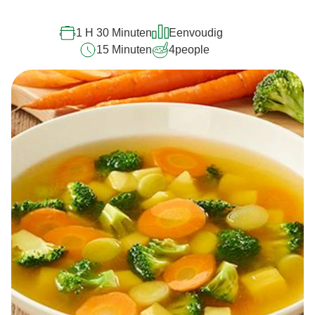
voor
deze
1 H 30 Minuten
Eenvoudig
recipe
15 Minuten
4
people