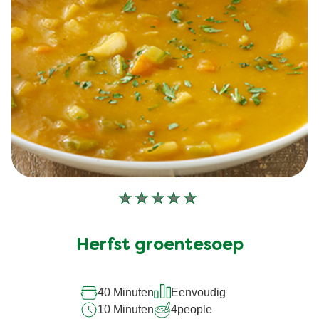
Geen
beoordelingen
ingediend
Herfst groentesoep
voor
deze
40 Minuten
Eenvoudig
recipe
10 Minuten
4
people