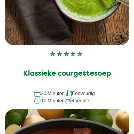
Geen
beoordelingen
ingediend
Klassieke courgettesoep
voor
deze
20 Minuten
Eenvoudig
recipe
10 Minuten
4
people