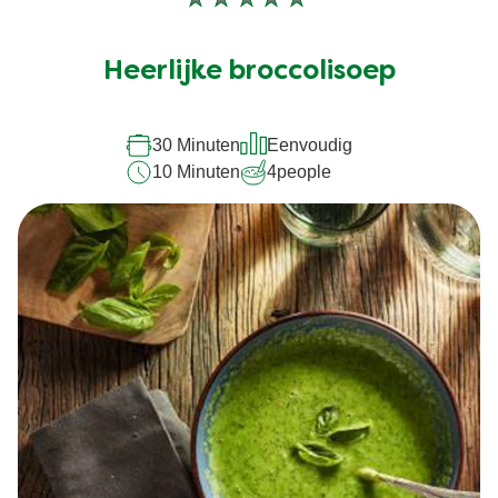
Geen
beoordelingen
ingediend
Heerlijke broccolisoep
voor
deze
30 Minuten
Eenvoudig
recipe
10 Minuten
4
people