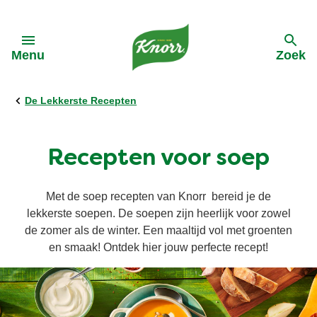
Skip to:
Menu
Zoek
terug
terug
terug
terug
terug
De Lekkerste Recepten
Alle Producten
Alle Kooktips
Ontdek Knorr
Alle Acties
Alle Recepten
Recepten voor soep
Cup a Soup
Asperges
Onze-purpose
Cup A Soup
Pasta
Met de soep recepten van Knorr bereid je de
lekkerste soepen. De soepen zijn heerlijk voor zowel
Groentepasta's
Groente
Geschiedenis van Knorr
Groentewraps
de zomer als de winter. Een maaltijd vol met groenten
en smaak! Ontdek hier jouw perfecte recept!
Groentewraps
Vegetarisch
Reclames Knorr
Soep
Wereldgerechten
Vegan
Duurzame inkoop
Ingredienten