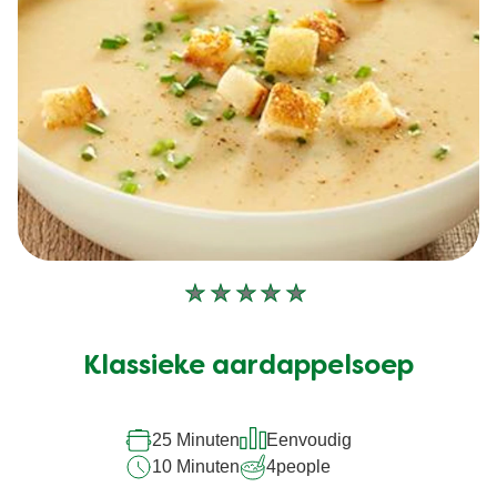
Geen
beoordelingen
ingediend
Klassieke aardappelsoep
voor
deze
25 Minuten
Eenvoudig
recipe
10 Minuten
4
people