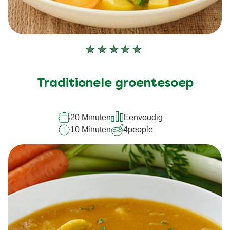
Geen
beoordelingen
ingediend
Traditionele groentesoep
voor
deze
20 Minuten
Eenvoudig
recipe
10 Minuten
4
people