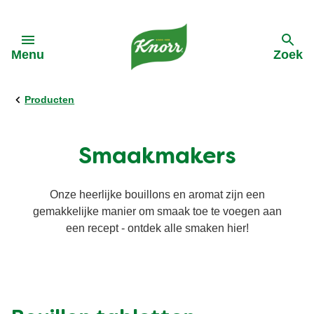
Skip to:
Menu
Zoek
terug
terug
terug
terug
terug
Producten
Alle Recepten
Alle Kooktips
Ontdek Knorr
Alle Acties
Alle Producten
Smaakmakers
Pasta
Asperges
Onze-purpose
Cup A Soup
Cup a Soup
Onze heerlijke bouillons en aromat zijn een
gemakkelijke manier om smaak toe te voegen aan
Groentewraps
Groente
Geschiedenis van Knorr
Groentepasta's
een recept - ontdek alle smaken hier!
Soep
Vegetarisch
Reclames Knorr
Groentewraps
Ingredienten
Vegan
Duurzame inkoop
Wereldgerechten