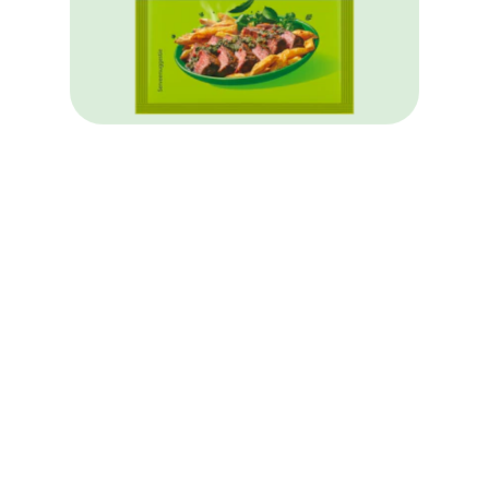
Aromat Smaakverfijner met
Tuinkruiden (navulzakje)