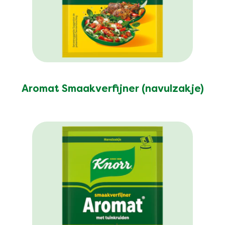
Aromat Smaakverfijner (navulzakje)