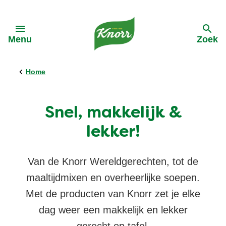
Skip to:
Menu
Zoek
terug
terug
terug
terug
terug
Home
Alle Recepten
Alle Producten
Alle Kooktips
Ontdek Knorr
Alle Acties
Snel, makkelijk &
Pasta
Cup a Soup
Asperges
Onze-purpose
Cup A Soup
lekker!
Groentewraps
Groentepasta's
Groente
Geschiedenis van Knorr
Van de Knorr Wereldgerechten, tot de
maaltijdmixen en overheerlijke soepen.
Soep
Groentewraps
Vegetarisch
Reclames Knorr
Met de producten van Knorr zet je elke
dag weer een makkelijk en lekker
Ingredienten
Wereldgerechten
Vegan
Duurzame inkoop
gerecht op tafel.