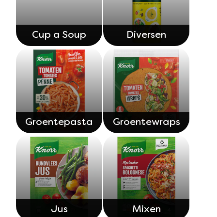
Cup a Soup
Diversen
Groentepasta
Groentewraps
Jus
Mixen