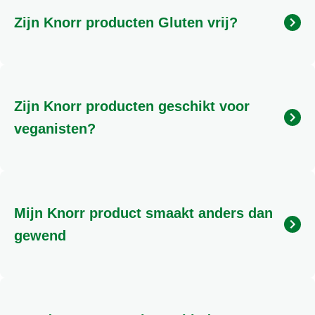
Zijn Knorr producten Gluten vrij?
Gluten zijn eiwitten die voorkomen in granen zoals
tarwe, rogge, gerst, haver, spelt en kamut. Wanneer
deze granen (of een ingrediënt gemaakt van deze
Zijn Knorr producten geschikt voor
granen, zoals tarwemeel) worden genoemd bij de
ingrediënten van een product, bevat het product
veganisten?
gluten. Producten zijn Gluten vrij wanneer er minder
dan 20 ppm gluten in product is verwerkt. Wanneer
Producten zijn geschikt voor veganisten waanneer
Knorr producten Gluten vrij zijn staat dit vermeld op
er ingredienten in zijn verwerkt niet van dierlijke
de verpakking met het Glutenvrij logo
oorsprong. Op dit moment zijn er binnen Knorr geen
Mijn Knorr product smaakt anders dan
producten waarvan we met 100% zekerheid kunnen
zeggen dat deze geschikt zijn voor veganisten.
gewend
Er kunnen heel veel oorzaken zijn waarom je een
andere smaakervaring ervaart dan anders. Een van
onze productexperts helpt je graag om dit samen