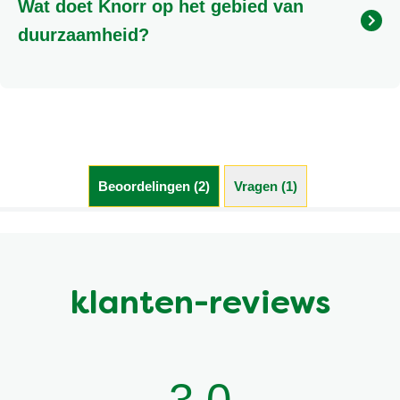
Wat doet Knorr op het gebied van
met jou uit te zoeken. Je kan ons bellen op 0800-
0223055 of gebruik maken van de chat beschikbaar
duurzaamheid?
op deze website
Meer informatie over Knorr en Duurzaamheid kunt u
vinden door hier te klikken.
Beoordelingen (2)
Vragen (1)
klanten-reviews
3.0