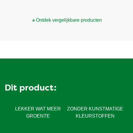
Spaghetteria
Al
Pesto
is
Ontdek vergelijkbare producten
3.0
van
de
5
op
basis
van
2
beoordelingen.
Dit product:
LEKKER WAT MEER
ZONDER KUNSTMATIGE
GROENTE
KLEURSTOFFEN