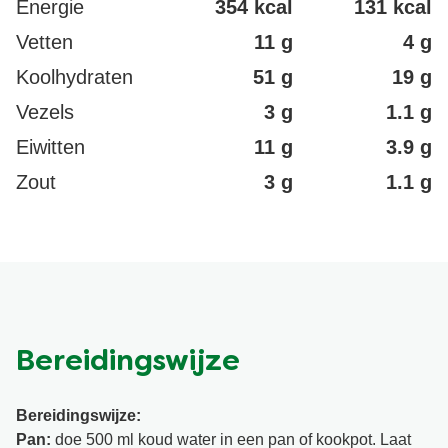
Energie
354 kcal
131 kcal
Vetten
11 g
4 g
Koolhydraten
51 g
19 g
Vezels
3 g
1.1 g
Eiwitten
11 g
3.9 g
Zout
3 g
1.1 g
Bereidingswijze
Bereidingswijze:
Pan:
doe 500 ml koud water in een pan of kookpot. Laat