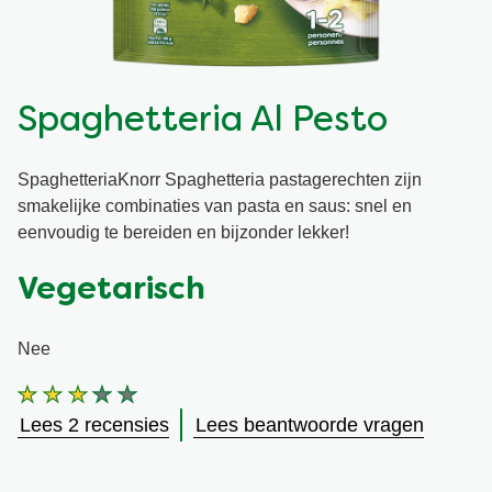
Snel en makkelijk
Mixen
Terugroepactie Basilicum Roomsaus
Vegetarisch
Smaakmakers
Spaghetteria Al Pesto
Wereldkeukens
Sauzen en Jus
SpaghetteriaKnorr Spaghetteria pastagerechten zijn
smakelijke combinaties van pasta en saus: snel en
Soepen
eenvoudig te bereiden en bijzonder lekker!
Vegetarisch
Kant-en-klaar
Nee
Good Snacks
De
gemiddelde
Lees 2 recensies
Lees beantwoorde vragen
beoordeling
van
deze