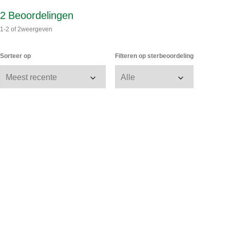
2
Beoordelingen
1-2
of
2
weergeven
Sorteer op
Filteren op sterbeoordeling
Heerlijk!
Ik ben dan ook wel gek op wat smaakvoller/zoutig misschien
zelfs, eten. Ik ben er dol op.
Anoniem
07/04/2025
Knorr zegt
08/04/2025