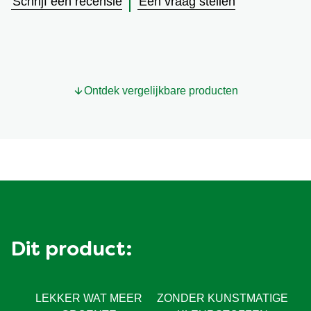
Schrijf een recensie
Een vraag stellen
ingediend
voor
deze
product
Ontdek vergelijkbare producten
Dit product:
LEKKER WAT MEER
ZONDER KUNSTMATIGE