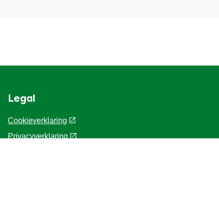
Legal
Cookieverklaring
Privacyverklaring
Cookie-instellingen
Gebruiksvoorwaarden
Over Knorr
Contact
Toegankelijkheid