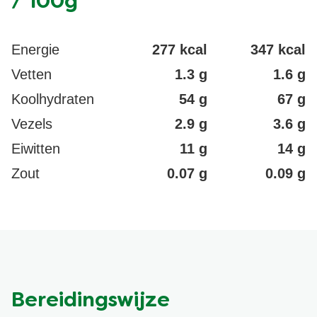
/ 100g
Energie
277 kcal
347 kcal
Vetten
1.3 g
1.6 g
Koolhydraten
54 g
67 g
Vezels
2.9 g
3.6 g
Eiwitten
11 g
14 g
Zout
0.07 g
0.09 g
Bereidingswijze