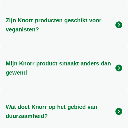
Gluten zijn eiwitten die voorkomen in granen zoals
tarwe, rogge, gerst, haver, spelt en kamut. Wanneer
deze granen (of een ingrediënt gemaakt van deze
Zijn Knorr producten geschikt voor
granen, zoals tarwemeel) worden genoemd bij de
ingrediënten van een product, bevat het product
veganisten?
gluten. Producten zijn Gluten vrij wanneer er minder
dan 20 ppm gluten in product is verwerkt. Wanneer
Producten zijn geschikt voor veganisten waanneer
Knorr producten Gluten vrij zijn staat dit vermeld op
er ingredienten in zijn verwerkt niet van dierlijke
de verpakking met het Glutenvrij logo
oorsprong. Op dit moment zijn er binnen Knorr geen
Mijn Knorr product smaakt anders dan
producten waarvan we met 100% zekerheid kunnen
zeggen dat deze geschikt zijn voor veganisten.
gewend
Er kunnen heel veel oorzaken zijn waarom je een
andere smaakervaring ervaart dan anders. Een van
onze productexperts helpt je graag om dit samen
Wat doet Knorr op het gebied van
met jou uit te zoeken. Je kan ons bellen op 0800-
0223055 of gebruik maken van de chat beschikbaar
duurzaamheid?
op deze website