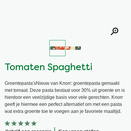
Snel en makkelijk
Mixen
Terugroepactie Basilicum Roomsaus
Vegetarisch
Smaakmakers
Wereldkeukens
Sauzen en Jus
Soepen
Tomaten Spaghetti
Kant-en-klaar
Groentepasta'sNieuw van Knorr: groentepasta gemaakt
met tomaat. Deze pasta bestaat voor 30% uit groente en is
Good Snacks
hierdoor een veelzijdige basis voor vele gerechten. Knorr
geeft je hiermee een perfect alternatief om met een pasta
wat extra groente toe te voegen aan je favoriete maaltijd.
Geen
beoordelingen